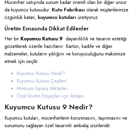
Mücevher satışında sunum kadar önemli olan bir diğer unsur
da kuyumcu kutusudur.
Kutu Fabrikası
olarak müşterilerinize
özgünlük katan,
kuyumcu kutuları
üretiyoruz.
Üretim Esnasında Dikkat Edilenler
Her bir
Kuyumcu Kutusu 9
dayanıklılık ve tasarım estetiği
gözetilerek özenle hazırlanır. Karton, kadife ve diğer
malzemeler, kutuların şıklığını ve koruyuculuğunu maksimize
etmek için seçilir.
Kuyumcu Kutusu Nedir?
Kuyumcu Kutusu Çeşitleri
Minimum Sipariş Miktarları
Özel Üretim İhtiyaçları için İletişim
Kuyumcu Kutusu 9 Nedir?
Kuyumcu kutuları, mücevherlerin korunmasını, taşınmasını ve
sunumunu sağlayan özel tasarımlı ambalaj ürünleridir.