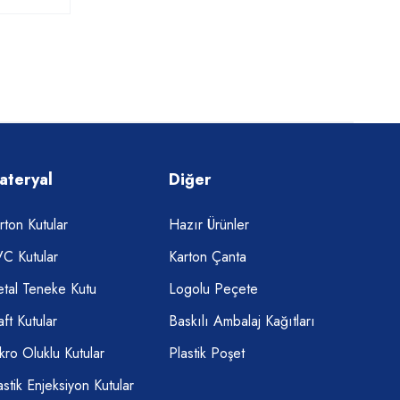
ateryal
Diğer
rton Kutular
Hazır Ürünler
C Kutular
Karton Çanta
tal Teneke Kutu
Logolu Peçete
aft Kutular
Baskılı Ambalaj Kağıtları
kro Oluklu Kutular
Plastik Poşet
astik Enjeksiyon Kutular