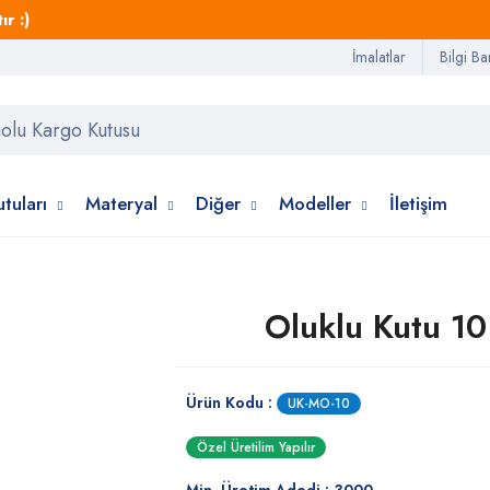
r :)
İmalatlar
Bilgi Ba
tuları
Materyal
Diğer
Modeller
İletişim
Oluklu Kutu 10
Ürün Kodu :
UK-MO-10
Özel Üretilim Yapılır