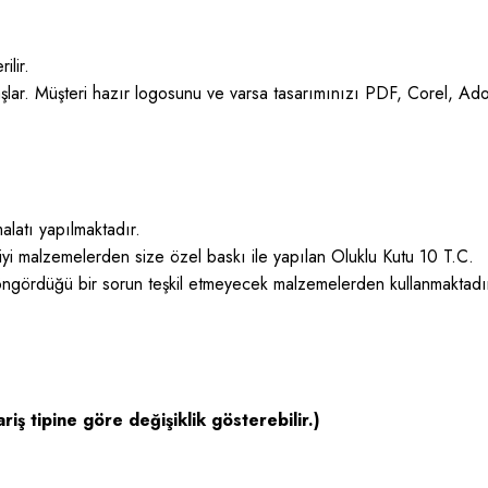
ilir.
şlar. Müşteri hazır logosunu ve varsa tasarımınızı PDF, Corel, Ad
alatı yapılmaktadır.
 iyi malzemelerden size özel baskı ile yapılan Oluklu Kutu 10 T.C.
 öngördüğü bir sorun teşkil etmeyecek malzemelerden kullanmaktadı
riş tipine göre değişiklik gösterebilir.)