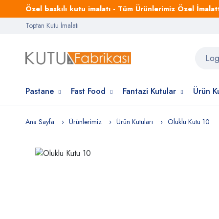
Özel baskılı kutu imalatı - Tüm Ürünlerimiz Özel İmalattı
Toptan Kutu İmalatı
Pastane
Fast Food
Fantazi Kutular
Ürün Ku
Ana Sayfa
Ürünlerimiz
Ürün Kutuları
Oluklu Kutu 10