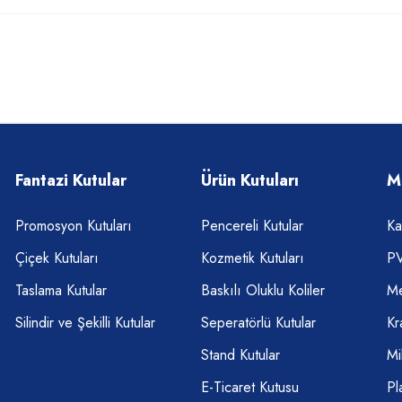
Fantazi Kutular
Ürün Kutuları
M
Promosyon Kutuları
Pencereli Kutular
Ka
Çiçek Kutuları
Kozmetik Kutuları
PV
Taslama Kutular
Baskılı Oluklu Koliler
Me
Silindir ve Şekilli Kutular
Seperatörlü Kutular
Kr
Stand Kutular
Mi
E-Ticaret Kutusu
Pl