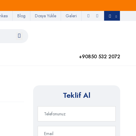
nkası
Blog
Dosya Yükle
Galeri
+90850 532 2072
Teklif Al