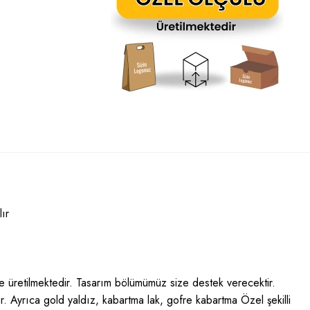
ır
öre üretilmektedir. Tasarım bölümümüz size destek verecektir.
ır. Ayrıca gold yaldız, kabartma lak, gofre kabartma Özel şekilli