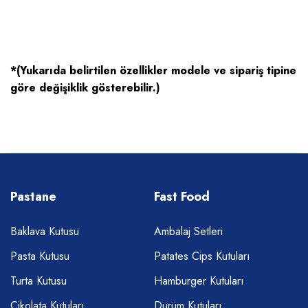
*(Yukarıda belirtilen özellikler modele ve sipariş tipine
göre değişiklik gösterebilir.)
Pastane
Fast Food
Baklava Kutusu
Ambalaj Setleri
Pasta Kutusu
Patates Cips Kutuları
Turta Kutusu
Hamburger Kutuları
Çikolata Kutuları
Dürüm Kutuları