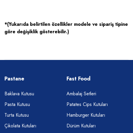
*(Yukarıda belirtilen özellikler modele ve sipariş tipine
göre değişiklik gösterebilir.)
Pastane
Fast Food
Baklava Kutusu
Ambalaj Setleri
Pasta Kutusu
Patates Cips Kutuları
Turta Kutusu
Hamburger Kutuları
Çikolata Kutuları
Dürüm Kutuları