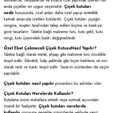
tebriklerde, hediyelerde ve kısaca özel yapılmak istenen her
anda çiçekler en uygun seçenektir.
Çiçek kutuları
nedir
hususunda, özel anları daha özel yapıp estetiklik
katmak amacıyla üretilen kutulardır. Çiçek kutuları çiçeğin
rengine, müşteri tarafından talep edilen biçime ve baskıya
göre tasarlanır. Talebe bağlı malzeme türü, kutu şekli, kutu
rengi, kutu üzerindeki baskı değişmektedir.
Özel Ebat Çekmeceli Çiçek KutusuNasıl Yapılır?
Talebe bağlı olarak metal, ahşap gibi malzeme türü öncelikle
tespit edilir. Silindirik, kalp şeklinde gibi biçim belirlenir ve son
olarak renk ve baskı tespit edilir. Tasarım ürünlerden de seçim
yapılabilir.
Çiçek kutuları nasıl yapılır
prosedürü bu adımları izler.
Çiçek Kutuları Nerelerde Kullanılır?
Kutulama ürünü muhafaza etmek veya sunmak açısından
önemli bir faaliyettir.
Çiçek kutuları nerelerde
kullanılır
sorusuna genelde sürprizlerde şeklinde yanıt