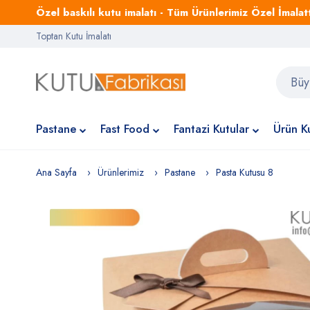
Özel baskılı kutu imalatı - Tüm Ürünlerimiz Özel İmalattı
Toptan Kutu İmalatı
Pastane
Fast Food
Fantazi Kutular
Ürün Ku
Ana Sayfa
Ürünlerimiz
Pastane
Pasta Kutusu 8