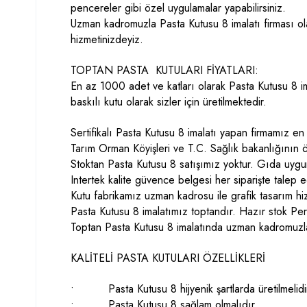
pencereler gibi özel uygulamalar yapabilirsiniz.
Uzman kadromuzla Pasta Kutusu 8 imalatı firması ola
hizmetinizdeyiz.
TOPTAN PASTA KUTULARI FİYATLARI:
En az 1000 adet ve katları olarak Pasta Kutusu 8 im
baskılı kutu olarak sizler için üretilmektedir.
Sertifikalı Pasta Kutusu 8 imalatı yapan firmamız e
Tarım Orman Köyişleri ve T.C. Sağlık bakanlığının
Stoktan Pasta Kutusu 8 satışımız yoktur. Gıda uy
Intertek kalite güvence belgesi her siparişte talep ed
Kutu fabrikamız uzman kadrosu ile grafik tasarım hi
Pasta Kutusu 8 imalatımız toptandır. Hazır stok Pe
Toptan Pasta Kutusu 8 imalatında uzman kadromuzla
KALİTELİ PASTA KUTULARI ÖZELLİKLERİ
• Pasta Kutusu 8 hijyenik şartlarda üretilmelidi
• Pasta Kutusu 8 sağlam olmalıdır.