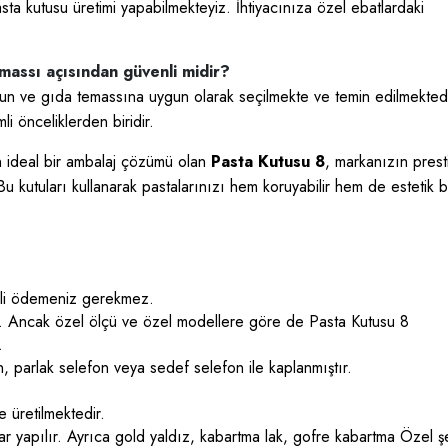
asta kutusu üretimi yapabilmekteyiz. İhtiyacınıza özel ebatlardaki
massı açısından güvenli midir?
gun ve gıda temassına uygun olarak seçilmekte ve temin edilmektedi
li önceliklerden biridir.
için ideal bir ambalaj çözümü olan
Pasta Kutusu 8
, markanızın presti
 Bu kutuları kullanarak pastalarınızı hem koruyabilir hem de estetik b
deli ödemeniz gerekmez.
niz. Ancak özel ölçü ve özel modellere göre de Pasta Kutusu 8
.
n, parlak selefon veya sedef selefon ile kaplanmıştır.
e üretilmektedir.
r yapılır. Ayrıca gold yaldız, kabartma lak, gofre kabartma Özel şek