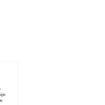
a
için
ım