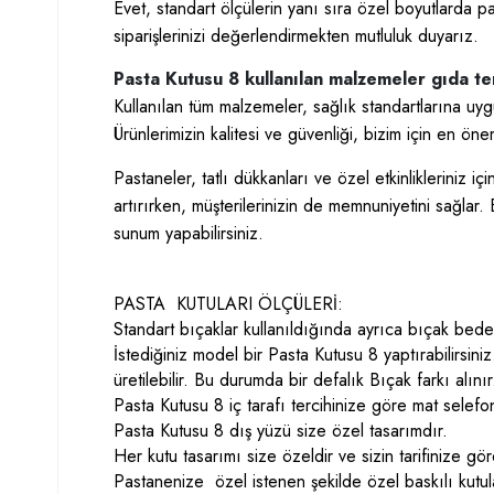
Evet, standart ölçülerin yanı sıra özel boyutlarda p
siparişlerinizi değerlendirmekten mutluluk duyarız.
Pasta Kutusu 8 kullanılan malzemeler gıda te
Kullanılan tüm malzemeler, sağlık standartlarına uy
Ürünlerimizin kalitesi ve güvenliği, bizim için en önem
Pastaneler, tatlı dükkanları ve özel etkinlikleriniz 
artırırken, müşterilerinizin de memnuniyetini sağlar.
sunum yapabilirsiniz.
PASTA KUTULARI ÖLÇÜLERİ:
Standart bıçaklar kullanıldığında ayrıca bıçak be
İstediğiniz model bir Pasta Kutusu 8 yaptırabilirsi
üretilebilir. Bu durumda bir defalık Bıçak farkı alınır
Pasta Kutusu 8 iç tarafı tercihinize göre mat selefo
Pasta Kutusu 8 dış yüzü size özel tasarımdır.
Her kutu tasarımı size özeldir ve sizin tarifinize gör
Pastanenize özel istenen şekilde özel baskılı kutula