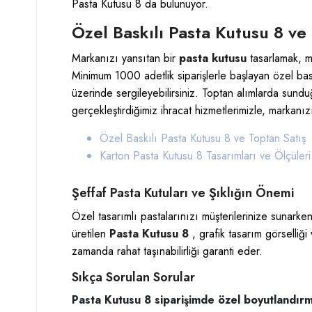
Pasta Kutusu 8 da bulunuyor.
Özel Baskılı Pasta Kutusu 8 ve
Markanızı yansıtan bir
pasta kutusu
tasarlamak, m
Minimum 1000 adetlik siparişlerle başlayan özel bask
üzerinde sergileyebilirsiniz. Toptan alımlarda sundu
gerçekleştirdiğimiz ihracat hizmetlerimizle, markan
Özel Baskılı Pasta Kutusu 8 ve Toptan Satış
Karton Pasta Kutusu 8 Tasarımları ve Ölçüleri
Şeffaf Pasta Kutuları ve Şıklığın Önemi
Özel tasarımlı pastalarınızı müşterilerinize sunar
üretilen
Pasta Kutusu 8
, grafik tasarım görselliğ
zamanda rahat taşınabilirliği garanti eder.
Sıkça Sorulan Sorular
Pasta Kutusu 8 siparişimde özel boyutlandır