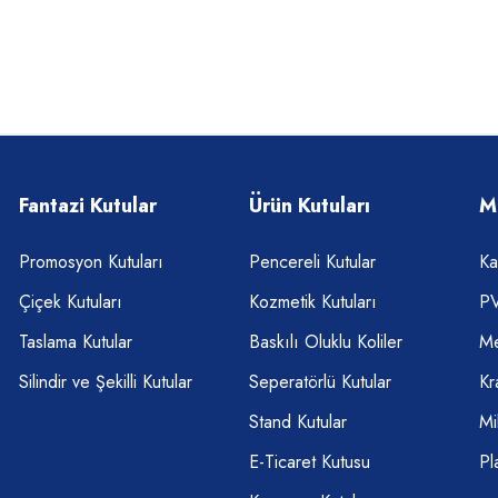
Fantazi Kutular
Ürün Kutuları
M
Promosyon Kutuları
Pencereli Kutular
Ka
Çiçek Kutuları
Kozmetik Kutuları
PV
Taslama Kutular
Baskılı Oluklu Koliler
Me
Silindir ve Şekilli Kutular
Seperatörlü Kutular
Kr
Stand Kutular
Mi
E-Ticaret Kutusu
Pl