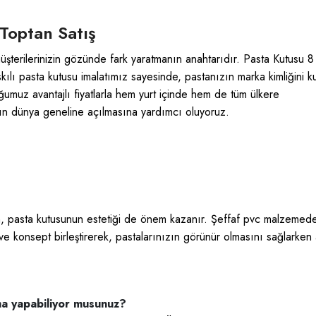
 Toptan Satış
üşterilerinizin gözünde fark yaratmanın anahtarıdır. Pasta Kutusu 8
ılı pasta kutusu imalatımız sayesinde, pastanızın marka kimliğini k
ğumuz avantajlı fiyatlarla hem yurt içinde hem de tüm ülkere
ızın dünya geneline açılmasına yardımcı oluyoruz.
ken, pasta kutusunun estetiği de önem kazanır. Şeffaf pvc malzemed
i ve konsept birleştirerek, pastalarınızın görünür olmasını sağlarken
ma yapabiliyor musunuz?