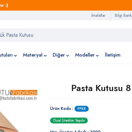
r :)
İmalatlar
Bilgi Bank
tuları
Materyal
Diğer
Modeller
İletişim
Pasta Kutusu 8
Ürün Kodu :
PPK8
Özel Üretilim Yapılır