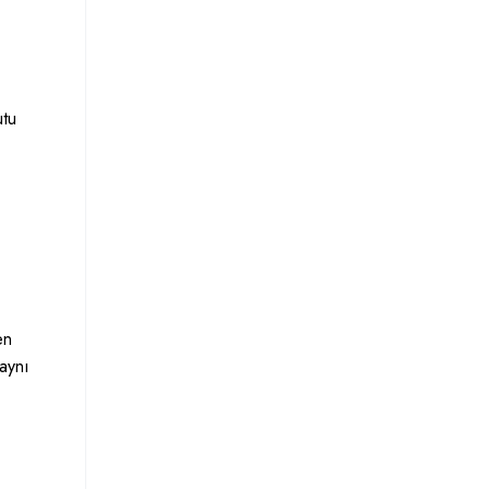
utu
en
 aynı