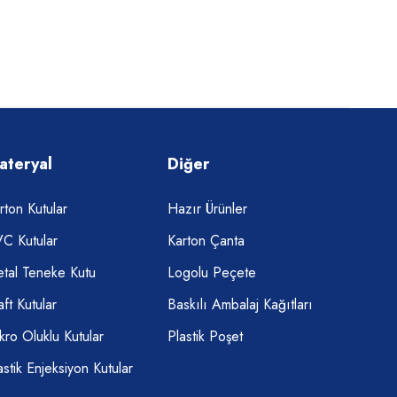
ateryal
Diğer
rton Kutular
Hazır Ürünler
C Kutular
Karton Çanta
tal Teneke Kutu
Logolu Peçete
aft Kutular
Baskılı Ambalaj Kağıtları
kro Oluklu Kutular
Plastik Poşet
astik Enjeksiyon Kutular