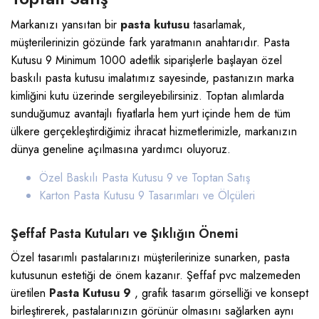
Markanızı yansıtan bir
pasta kutusu
tasarlamak,
müşterilerinizin gözünde fark yaratmanın anahtarıdır. Pasta
Kutusu 9 Minimum 1000 adetlik siparişlerle başlayan özel
baskılı pasta kutusu imalatımız sayesinde, pastanızın marka
kimliğini kutu üzerinde sergileyebilirsiniz. Toptan alımlarda
sunduğumuz avantajlı fiyatlarla hem yurt içinde hem de tüm
ülkere gerçekleştirdiğimiz ihracat hizmetlerimizle, markanızın
dünya geneline açılmasına yardımcı oluyoruz.
Özel Baskılı Pasta Kutusu 9 ve Toptan Satış
Karton Pasta Kutusu 9 Tasarımları ve Ölçüleri
Şeffaf Pasta Kutuları ve Şıklığın Önemi
Özel tasarımlı pastalarınızı müşterilerinize sunarken, pasta
kutusunun estetiği de önem kazanır. Şeffaf pvc malzemeden
üretilen
Pasta Kutusu 9
, grafik tasarım görselliği ve konsept
birleştirerek, pastalarınızın görünür olmasını sağlarken aynı