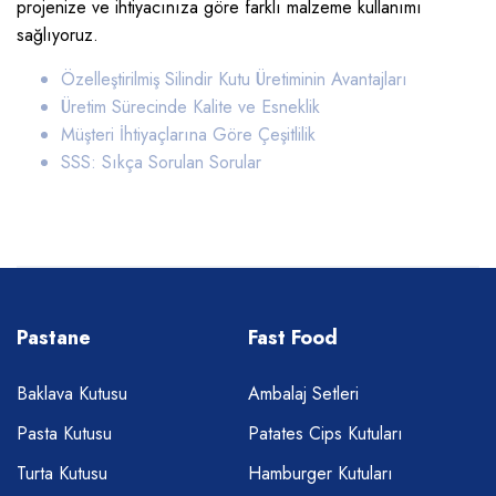
projenize ve ihtiyacınıza göre farklı malzeme kullanımı
sağlıyoruz.
Özelleştirilmiş Silindir Kutu Üretiminin Avantajları
Üretim Sürecinde Kalite ve Esneklik
Müşteri İhtiyaçlarına Göre Çeşitlilik
SSS: Sıkça Sorulan Sorular
Pastane
Fast Food
Baklava Kutusu
Ambalaj Setleri
Pasta Kutusu
Patates Cips Kutuları
Turta Kutusu
Hamburger Kutuları