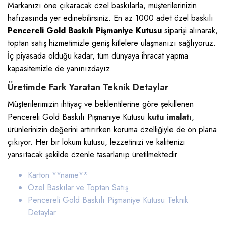
Markanızı öne çıkaracak özel baskılarla, müşterilerinizin
hafızasında yer edinebilirsiniz. En az 1000 adet özel baskılı
Pencereli Gold Baskılı Pişmaniye Kutusu
siparişi alınarak,
toptan satış hizmetimizle geniş kitlelere ulaşmanızı sağlıyoruz.
İç piyasada olduğu kadar, tüm dünyaya ihracat yapma
kapasitemizle de yanınızdayız.
Üretimde Fark Yaratan Teknik Detaylar
Müşterilerimizin ihtiyaç ve beklentilerine göre şekillenen
Pencereli Gold Baskılı Pişmaniye Kutusu
kutu imalatı
,
ürünlerinizin değerini artırırken koruma özelliğiyle de ön plana
çıkıyor. Her bir lokum kutusu, lezzetinizi ve kalitenizi
yansıtacak şekilde özenle tasarlanıp üretilmektedir.
Karton *
*name**
Özel Baskılar ve Toptan Satış
Pencereli Gold Baskılı Pişmaniye Kutusu
Teknik
Detaylar