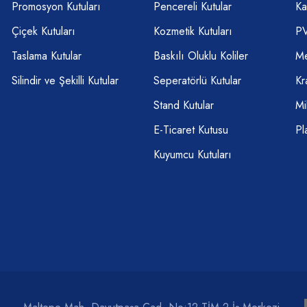
Promosyon Kutuları
Pencereli Kutular
Ka
Çiçek Kutuları
Kozmetik Kutuları
PV
Taslama Kutular
Baskılı Oluklu Koliler
Me
Silindir ve Şekilli Kutular
Seperatörlü Kutular
Kr
Stand Kutular
Mi
E-Ticaret Kutusu
Pl
Kuyumcu Kutuları