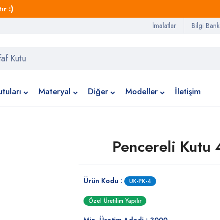
r :)
İmalatlar
Bilgi Bank
tuları
Materyal
Diğer
Modeller
İletişim
Pencereli Kutu 
Ürün Kodu :
UK-PK-4
Özel Üretilim Yapılır