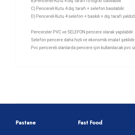
B)
Pencereli Kutu 4
dış tarafı fotoğraf basılabilir.
C)
Pencereli Kutu 4
dış tarafı + selefon basılabilir.
D)
Pencereli Kutu 4
selefon + baskılı + dış tarafı yaldızlı 
Pencereler PVC ve SELEFON pencere olarak yapılabilir.
Selefon pencere daha hızlı ve ekonomik imalat şeklidir
Pvc pencereli olanlarda pencere için kullanılacak pvc ü
Pastane
Fast Food