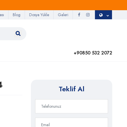
ası
Blog
Dosya Yükle
Galeri
+90850 532 2072
4
Teklif Al