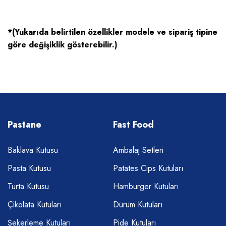
*(Yukarıda belirtilen özellikler modele ve sipariş tipine
göre değişiklik gösterebilir.)
Pastane
Fast Food
Baklava Kutusu
Ambalaj Setleri
Pasta Kutusu
Patates Cips Kutuları
Turta Kutusu
Hamburger Kutuları
Çikolata Kutuları
Dürüm Kutuları
Şekerleme Kutuları
Pide Kutuları