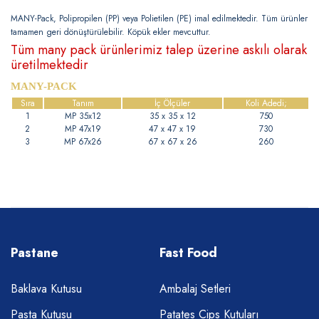
MANY-Pack, Polipropilen (PP) veya Polietilen (PE) imal edilmektedir. Tüm ürünler
tamamen geri dönüştürülebilir. Köpük ekler mevcuttur.
Tüm many pack ürünlerimiz talep üzerine askılı olarak
üretilmektedir
MANY-PACK
Sıra
Tanım
İç Ölçüler
Koli Adedi;
1
MP 35x12
35 x 35 x 12
750
2
MP 47x19
47 x 47 x 19
730
3
MP 67x26
67 x 67 x 26
260
Pastane
Fast Food
Baklava Kutusu
Ambalaj Setleri
Pasta Kutusu
Patates Cips Kutuları