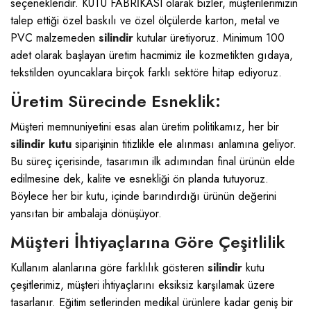
seçenekleridir.
KUTU FABRİKASI
olarak bizler, müşterilerimizin
talep ettiği özel baskılı ve özel ölçülerde karton, metal ve
PVC malzemeden
silindir
kutular üretiyoruz. Minimum 100
adet olarak başlayan üretim hacmimiz ile kozmetikten gıdaya,
tekstilden oyuncaklara birçok farklı sektöre hitap ediyoruz.
Üretim Sürecinde Esneklik:
Müşteri memnuniyetini esas alan üretim politikamız, her bir
silindir kutu
siparişinin titizlikle ele alınması anlamına geliyor.
Bu süreç içerisinde, tasarımın ilk adımından final ürünün elde
edilmesine dek, kalite ve esnekliği ön planda tutuyoruz.
Böylece her bir kutu, içinde barındırdığı ürünün değerini
yansıtan bir ambalaja dönüşüyor.
Müşteri İhtiyaçlarına Göre Çeşitlilik
Kullanım alanlarına göre farklılık gösteren
silindir
kutu
çeşitlerimiz, müşteri ihtiyaçlarını eksiksiz karşılamak üzere
tasarlanır. Eğitim setlerinden medikal ürünlere kadar geniş bir