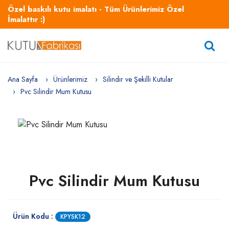
Özel baskılı kutu imalatı - Tüm Ürünlerimiz Özel
İmalattır :)
Ana Sayfa
Ürünlerimiz
Silindir ve Şekilli Kutular
Pvc Silindir Mum Kutusu
Pvc Silindir Mum Kutusu
Ürün Kodu :
KPYSK12