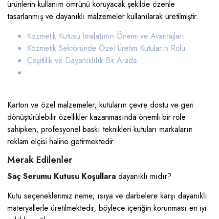
ürünlerin kullanım ömrünü koruyacak şekilde özenle
tasarlanmış ve dayanıklı malzemeler kullanılarak üretilmiştir.
Kozmetik Kutusu İmalatının Önemi ve Avantajları
Kozmetik Sektöründe Özel Üretim Kutuların Rolü
Çeşitlilik ve Dayanıklılık Bir Arada
Karton ve özel malzemeler, kutuların çevre dostu ve geri
dönüştürülebilir özellikler kazanmasında önemli bir role
sahipken, profesyonel baskı teknikleri kutuları markaların
reklam elçisi haline getirmektedir.
Merak Edilenler
Saç Serumu Kutusu Koşullara
dayanıklı mıdır?
Kutu seçeneklerimiz neme, ısıya ve darbelere karşı dayanıklı
materyallerle üretilmektedir, böylece içeriğin korunması en iyi