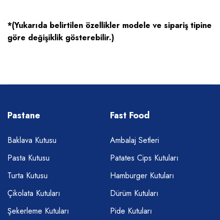
*(Yukarıda belirtilen özellikler modele ve sipariş tipine
göre değişiklik gösterebilir.)
Pastane
Fast Food
Baklava Kutusu
Ambalaj Setleri
Pasta Kutusu
Patates Cips Kutuları
Turta Kutusu
Hamburger Kutuları
Çikolata Kutuları
Dürüm Kutuları
Şekerleme Kutuları
Pide Kutuları