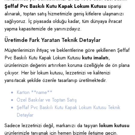
Şeffaf Pvc Baskılı Kutu Kapak Lokum Kutusu
siparişi
alınarak, toptan satış hizmetimizle geniş kitlelere ulaşmanızı
sağlıyoruz. İç piyasada olduğu kadar, tüm dünyaya ihracat
yapma kapasitemizle de yanınızdayız.
Üretimde Fark Yaratan Teknik Detaylar
Müşterilerimizin ihtiyaç ve beklentilerine göre şekillenen Şeffaf
Pvc Baskılı Kutu Kapak Lokum Kutusu
kutu imalatı
,
ürünlerinizin değerini artırırken koruma özelliğiyle de ön plana
çıkıyor. Her bir lokum kutusu, lezzetinizi ve kalitenizi
yansıtacak şekilde özenle tasarlanıp üretilmektedir.
Karton *
*name**
Özel Baskılar ve Toptan Satış
Şeffaf Pvc Baskılı Kutu Kapak Lokum Kutusu
Teknik
Detaylar
Sadece lezzetinizi değil, markanızı da taşıyan
lokum kutusu
ürünlerimizle tanışmak için hemen bizimle iletişime geçin.