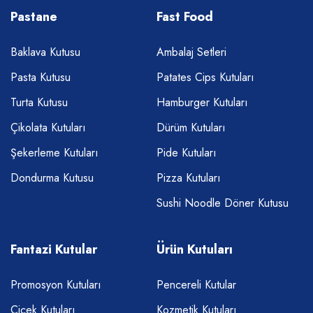
Pastane
Fast Food
Baklava Kutusu
Ambalaj Setleri
Pasta Kutusu
Patates Cips Kutuları
Turta Kutusu
Hamburger Kutuları
Çikolata Kutuları
Dürüm Kutuları
Şekerleme Kutuları
Pide Kutuları
Dondurma Kutusu
Pizza Kutuları
Sushi Noodle Döner Kutusu
Fantazi Kutular
Ürün Kutuları
Promosyon Kutuları
Pencereli Kutular
Çiçek Kutuları
Kozmetik Kutuları