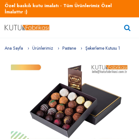
Özel baskılı kutu imalatı - Tüm Ürünlerimiz Özel
İmalattır :)
Ana Sayfa
Ürünlerimiz
Pastane
Şekerleme Kutusu 1