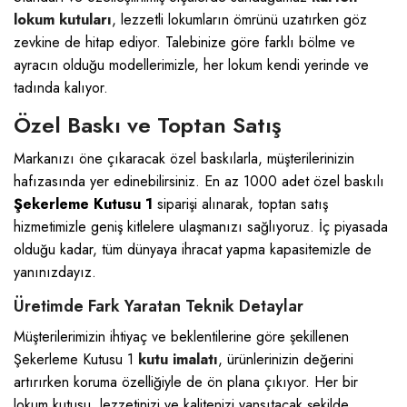
lokum kutuları
, lezzetli lokumların ömrünü uzatırken göz
zevkine de hitap ediyor. Talebinize göre farklı bölme ve
ayracın olduğu modellerimizle, her lokum kendi yerinde ve
tadında kalıyor.
Özel Baskı ve Toptan Satış
Markanızı öne çıkaracak özel baskılarla, müşterilerinizin
hafızasında yer edinebilirsiniz. En az 1000 adet özel baskılı
Şekerleme Kutusu 1
siparişi alınarak, toptan satış
hizmetimizle geniş kitlelere ulaşmanızı sağlıyoruz. İç piyasada
olduğu kadar, tüm dünyaya ihracat yapma kapasitemizle de
yanınızdayız.
Üretimde Fark Yaratan Teknik Detaylar
Müşterilerimizin ihtiyaç ve beklentilerine göre şekillenen
Şekerleme Kutusu 1
kutu imalatı
, ürünlerinizin değerini
artırırken koruma özelliğiyle de ön plana çıkıyor. Her bir
lokum kutusu, lezzetinizi ve kalitenizi yansıtacak şekilde