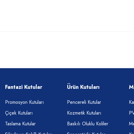
Fantazi Kutular
Ürün Kutuları
M
Promosyon Kutuları
Pencereli Kutular
Ka
Çiçek Kutuları
Kozmetik Kutuları
PV
Taslama Kutular
Baskılı Oluklu Koliler
Me