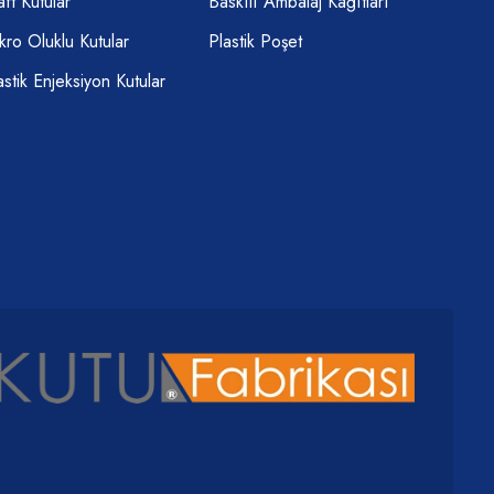
aft Kutular
Baskılı Ambalaj Kağıtları
kro Oluklu Kutular
Plastik Poşet
astik Enjeksiyon Kutular