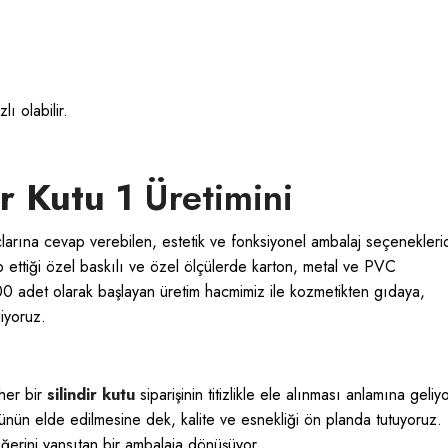
lı olabilir.
ir Kutu 1
Üretimini
çlarına cevap verebilen, estetik ve fonksiyonel ambalaj seçeneklerid
ep ettiği özel baskılı ve özel ölçülerde karton, metal ve PVC
00 adet olarak başlayan üretim hacmimiz ile kozmetikten gıdaya,
diyoruz.
 her bir
silindir kutu
siparişinin titizlikle ele alınması anlamına geliyo
rünün elde edilmesine dek, kalite ve esnekliği ön planda tutuyoruz.
ğerini yansıtan bir ambalaja dönüşüyor.