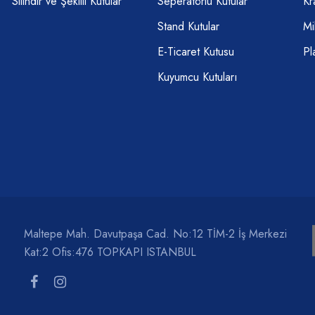
Silindir ve Şekilli Kutular
Seperatörlü Kutular
Kr
Stand Kutular
Mi
E-Ticaret Kutusu
Pl
Kuyumcu Kutuları
Maltepe Mah. Davutpaşa Cad. No:12 TİM-2 İş Merkezi
Kat:2 Ofis:476 TOPKAPI ISTANBUL