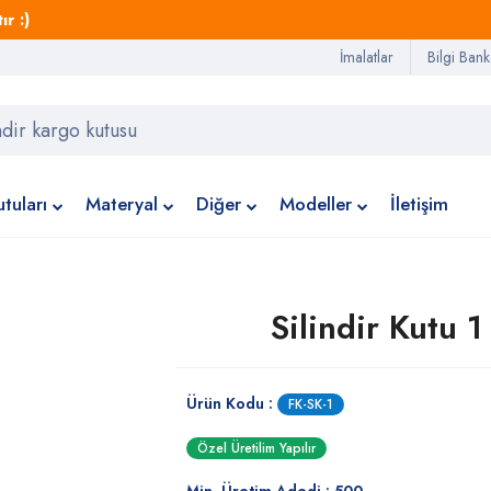
r :)
İmalatlar
Bilgi Bank
tuları
Materyal
Diğer
Modeller
İletişim
Silindir Kutu 1
Ürün Kodu :
FK-SK-1
Özel Üretilim Yapılır