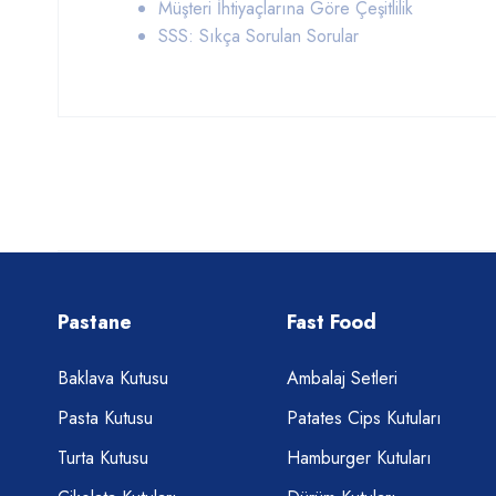
Müşteri İhtiyaçlarına Göre Çeşitlilik
SSS: Sıkça Sorulan Sorular
Pastane
Fast Food
Baklava Kutusu
Ambalaj Setleri
Pasta Kutusu
Patates Cips Kutuları
Turta Kutusu
Hamburger Kutuları