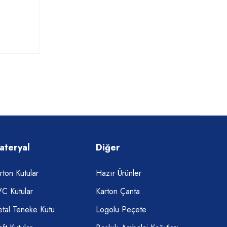
ateryal
Diğer
rton Kutular
Hazır Ürünler
C Kutular
Karton Çanta
tal Teneke Kutu
Logolu Peçete