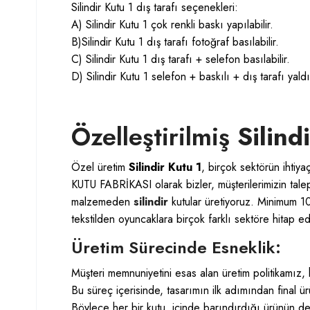
Silindir Kutu 1 dış tarafı seçenekleri:
A) Silindir Kutu 1 çok renkli baskı yapılabilir.
B)Silindir Kutu 1 dış tarafı fotoğraf basılabilir.
C) Silindir Kutu 1 dış tarafı + selefon basılabilir.
D) Silindir Kutu 1 selefon + baskılı + dış tarafı yaldız
Özelleştirilmiş
Silind
Özel üretim
Silindir Kutu 1
, birçok sektörün ihtiya
KUTU FABRİKASI
olarak bizler, müşterilerimizin tal
malzemeden
silindir
kutular üretiyoruz. Minimum 1
tekstilden oyuncaklara birçok farklı sektöre hitap e
Üretim Sürecinde Esneklik:
Müşteri memnuniyetini esas alan üretim politikamız,
Bu süreç içerisinde, tasarımın ilk adımından final ü
Böylece her bir kutu, içinde barındırdığı ürünün de