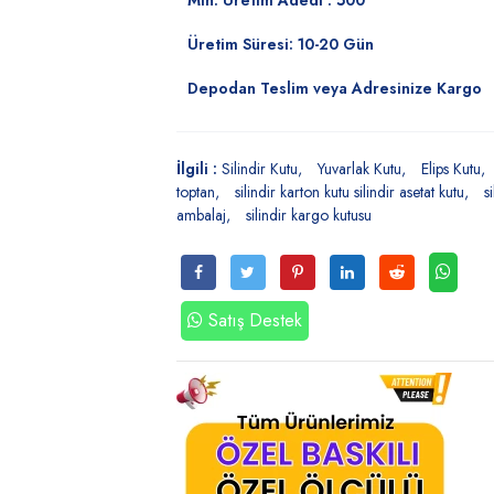
Min. Üretim Adedi : 500
Üretim Süresi: 10-20 Gün
Depodan Teslim veya Adresinize Kargo
İlgili :
Silindir Kutu
Yuvarlak Kutu
Elips Kutu
toptan
silindir karton kutu silindir asetat kutu
s
ambalaj
silindir kargo kutusu
Satış Destek