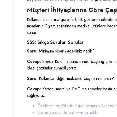
Müşteri İhtiyaçlarına Göre Çeşit
Kullanım alanlarına göre farklılık gösteren
silindir
k
tasarlanır. Eğitim setlerinden medikal ürünlere kada
sunar.
SSS: Sıkça Sorulan Sorular
Soru:
Minimum sipariş adediniz nedir?
Cevap:
Silindir Kutu 1 siparişlerinde başlangıç min
ideal çözümler sunabiliyoruz.
Soru:
Kullanılan diğer malzeme çeşitleri nelerdir?
Cevap:
Karton, metal ve PVC malzemeler başta olma
sağlıyoruz.
Özelleştirilmiş Silindir Kutu Üretiminin Avantajla
Üretim Sürecinde Kalite ve Esneklik