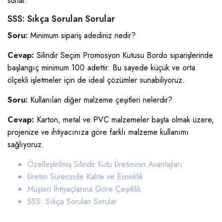
sunar.
SSS: Sıkça Sorulan Sorular
Soru:
Minimum sipariş adediniz nedir?
Cevap:
Silindir Seçim Promosyon Kutusu Bordo siparişlerinde
başlangıç minimum 100 adettir. Bu sayede küçük ve orta
ölçekli işletmeler için de ideal çözümler sunabiliyoruz.
Soru:
Kullanılan diğer malzeme çeşitleri nelerdir?
Cevap:
Karton, metal ve PVC malzemeler başta olmak üzere,
projenize ve ihtiyacınıza göre farklı malzeme kullanımı
sağlıyoruz.
Özelleştirilmiş Silindir Kutu Üretiminin Avantajları
Üretim Sürecinde Kalite ve Esneklik
Müşteri İhtiyaçlarına Göre Çeşitlilik
SSS: Sıkça Sorulan Sorular