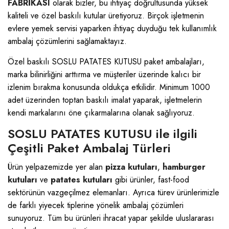
FABRİKASI
olarak bizler, bu ihtiyaç doğrultusunda yüksek
kaliteli ve özel baskılı kutular üretiyoruz. Birçok işletmenin
evlere yemek servisi yaparken ihtiyaç duyduğu tek kullanımlık
ambalaj çözümlerini sağlamaktayız.
Özel baskılı SOSLU PATATES KUTUSU paket ambalajları,
marka bilinirliğini arttırma ve müşteriler üzerinde kalıcı bir
izlenim bırakma konusunda oldukça etkilidir. Minimum 1000
adet üzerinden toptan baskılı imalat yaparak, işletmelerin
kendi markalarını öne çıkarmalarına olanak sağlıyoruz.
SOSLU PATATES KUTUSU ile ilgili
Çeşitli Paket Ambalaj Türleri
Ürün yelpazemizde yer alan
pizza kutuları
,
hamburger
kutuları
ve
patates kutuları
gibi ürünler, fast-food
sektörünün vazgeçilmez elemanları. Ayrıca türev ürünlerimizle
de farklı yiyecek tiplerine yönelik ambalaj çözümleri
sunuyoruz. Tüm bu ürünleri ihracat yapar şekilde uluslararası