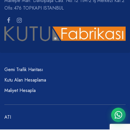
Maltepe Mah. Davutpaşa Cad. No:12 TİM-2 İş Merkezi Kat:2
Ofis:476 TOPKAPI ISTANBUL
Gemi Trafik Haritası
Kutu Alan Hesaplama
Maliyet Hesapla
ATI