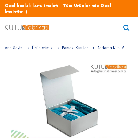
Özel baskılı kutu imalatı - Tüm Ürünlerimiz Özel
İmalattır :)
Ana Sayfa
Ürünlerimiz
Fantazi Kutular
Taslama Kutu 5