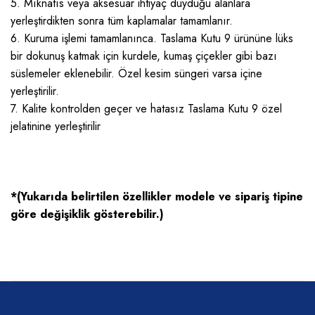
5. Mıknatıs veya aksesuar ihtiyaç duyduğu alanlara
yerleştirdikten sonra tüm kaplamalar tamamlanır.
6. Kuruma işlemi tamamlanınca. Taslama Kutu 9 ürününe lüks
bir dokunuş katmak için kurdele, kumaş çiçekler gibi bazı
süslemeler eklenebilir. Özel kesim süngeri varsa içine
yerleştirilir.
7. Kalite kontrolden geçer ve hatasız Taslama Kutu 9 özel
jelatinine yerleştirilir
*(Yukarıda belirtilen özellikler modele ve sipariş tipine
göre değişiklik gösterebilir.)