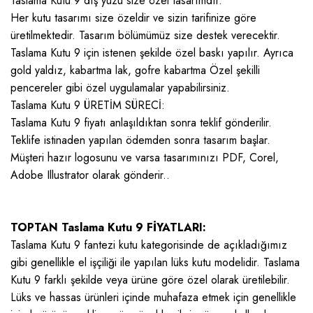
Taslama Kutu 9 dış yüzü size özel tasarımdır.
Her kutu tasarımı size özeldir ve sizin tarifinize göre
üretilmektedir. Tasarım bölümümüz size destek verecektir.
Taslama Kutu 9 için istenen şekilde özel baskı yapılır. Ayrıca
gold yaldız, kabartma lak, gofre kabartma Özel şekilli
pencereler gibi özel uygulamalar yapabilirsiniz.
Taslama Kutu 9 ÜRETİM SÜRECİ:
Taslama Kutu 9 fiyatı anlaşıldıktan sonra teklif gönderilir.
Teklife istinaden yapılan ödemden sonra tasarım başlar.
Müşteri hazır logosunu ve varsa tasarımınızı PDF, Corel,
Adobe Illustrator olarak gönderir..
TOPTAN Taslama Kutu 9 FİYATLARI:
Taslama Kutu 9 fantezi kutu kategorisinde de açıkladığımız
gibi genellikle el işçiliği ile yapılan lüks kutu modelidir. Taslama
Kutu 9 farklı şekilde veya ürüne göre özel olarak üretilebilir.
Lüks ve hassas ürünleri içinde muhafaza etmek için genellikle