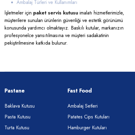
Ambalaj Türleri ve Kullanımları
İşletmeler için
paket servis kutusu
imalatı
hizmetlerimizle,
müşterilere sunulan ürünlerin güvenliği ve estetik görünümü
konusunda yardımcı olmaktayız. Baskılı kutular, markanızın
profesyonelce yansıtılmasına ve müşteri sadakatinin
pekiştirilmesine katkıda bulunur.
Pastane
Fast Food
Baklava Kutusu
Ambalaj Setleri
Pasta Kutusu
Patates Cips Kutuları
Turta Kutusu
Hamburger Kutuları