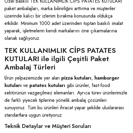
Özel baskılı TEK KULLANIMLIK CİPS PATATES KUTULARI
paket ambalajları, marka bilinirliğini arttırma ve müşteriler
üzerinde kalıcı bir izlenim bırakma konusunda oldukça
etkilidir. Minimum 1000 adet üzerinden toptan baskılı imalat
yaparak, işletmelerin kendi markalarını öne çıkarmalarına
olanak sağlıyoruz.
TEK KULLANIMLIK CİPS PATATES
KUTULARI ile ilgili Çeşitli Paket
Ambalaj Türleri
Ürün yelpazemizde yer alan
pizza kutuları
,
hamburger
kutuları
ve
patates kutuları
gibi ürünler, fast-food
sektörünün vazgeçilmez elemanları. Ayrıca türev ürünlerimizle
de farklı yiyecek tiplerine yönelik ambalaj çözümleri
sunuyoruz. Tüm bu ürünleri ihracat yapar şekilde uluslararası
standartlara uygun üretiyoruz.
Teknik Detaylar ve Müşteri Soruları