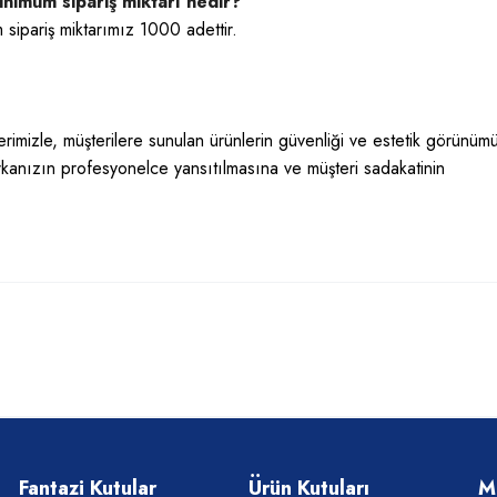
mum sipariş miktarı nedir?
 sipariş miktarımız 1000 adettir.
rimizle, müşterilere sunulan ürünlerin güvenliği ve estetik görünüm
rkanızın profesyonelce yansıtılmasına ve müşteri sadakatinin
Fantazi Kutular
Ürün Kutuları
M