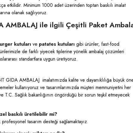
ça etkilidir. Minimum 1000 adet üzerinden toptan baskılı imalat
larına olanak sağlıyoruz.
MBALAJ ile ilgili Çeşitli Paket Ambala
rger kutuları
ve
patates kutuları
gibi ürünler, fast-food
nlerimizle de farklı yiyecek tiplerine yönelik ambalaj çözümleri
slararası standartlara uygun üretiyoruz.
 GIDA AMBALAJ imalatımızda kalite ve dayanıklılığa büyük ön
zemeler kullanıyoruz ve tasarımlarımızda müşteri memnuniyetini her
ve T.C. Sağlık bakanlığının öngördüğü bir sorun teşkil etmeyecek
askılı üretilebilir mi?
lik profesyonel tasarım desteği sağlamaktayız.