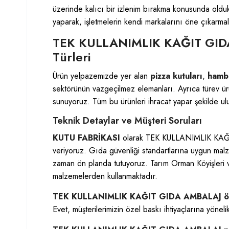
üzerinde kalıcı bir izlenim bırakma konusunda olduk
yaparak, işletmelerin kendi markalarını öne çıkarma
TEK KULLANIMLIK KAĞIT GIDA A
Türleri
Ürün yelpazemizde yer alan
pizza kutuları
,
hambu
sektörünün vazgeçilmez elemanları. Ayrıca türev ürü
sunuyoruz. Tüm bu ürünleri ihracat yapar şekilde ulu
Teknik Detaylar ve Müşteri Soruları
KUTU FABRİKASI
olarak TEK KULLANIMLIK KAĞIT
veriyoruz. Gıda güvenliği standartlarına uygun mal
zaman ön planda tutuyoruz. Tarım Orman Köyişleri 
malzemelerden kullanmaktadır.
TEK KULLANIMLIK KAĞIT GIDA AMBALAJ özel b
Evet, müşterilerimizin özel baskı ihtiyaçlarına yöne