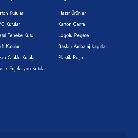
rton Kutular
Hazır Ürünler
C Kutular
Karton Çanta
tal Teneke Kutu
Logolu Peçete
aft Kutular
Baskılı Ambalaj Kağıtları
kro Oluklu Kutular
Plastik Poşet
astik Enjeksiyon Kutular