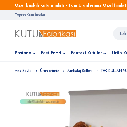
Özel baskılı kutu imalatı - Tüm Ürünlerimiz Özel İmalattı
Toptan Kutu İmalatı
Pastane
Fast Food
Fantazi Kutular
Ürün Ku
Ana Sayfa
Ürünlerimiz
Ambalaj Setleri
TEK KULLANIM