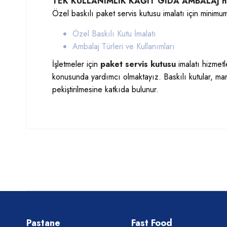
TEK KULLANIMLIK KAĞIT GIDA AMBALAJ nini
Özel baskılı paket servis kutusu imalatı için minimum
Özel Baskılı Kutu İmalatı
Ambalaj Türleri ve Kullanımları
İşletmeler için
paket servis kutusu
imalatı
hizmetle
konusunda yardımcı olmaktayız. Baskılı kutular, ma
pekiştirilmesine katkıda bulunur.
Pastane
Fast Food