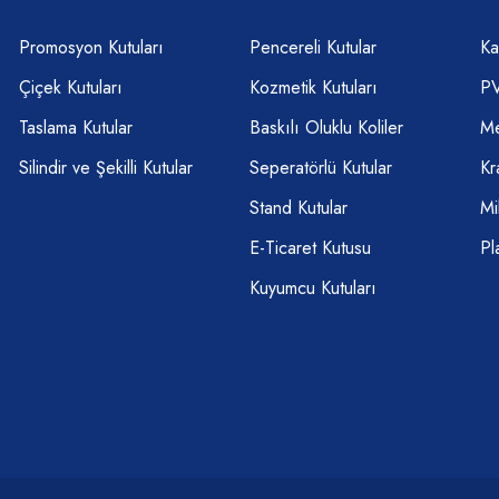
Promosyon Kutuları
Pencereli Kutular
Ka
Çiçek Kutuları
Kozmetik Kutuları
PV
Taslama Kutular
Baskılı Oluklu Koliler
Me
Silindir ve Şekilli Kutular
Seperatörlü Kutular
Kr
Stand Kutular
Mi
E-Ticaret Kutusu
Pl
Kuyumcu Kutuları