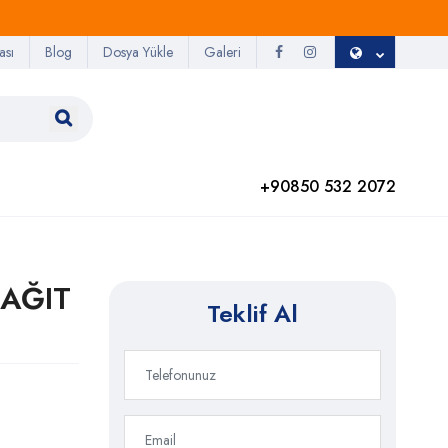
ası
Blog
Dosya Yükle
Galeri
+90850 532 2072
KAĞIT
Teklif Al
J