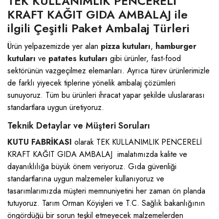
TEK KULLANIMLIK PENCERELİ
KRAFT KAĞIT GIDA AMBALAJ ile
ilgili Çeşitli Paket Ambalaj Türleri
Ürün yelpazemizde yer alan
pizza kutuları
,
hamburger
kutuları
ve
patates kutuları
gibi ürünler, fast-food
sektörünün vazgeçilmez elemanları. Ayrıca türev ürünlerimizle
de farklı yiyecek tiplerine yönelik ambalaj çözümleri
sunuyoruz. Tüm bu ürünleri ihracat yapar şekilde uluslararası
standartlara uygun üretiyoruz.
Teknik Detaylar ve Müşteri Soruları
KUTU FABRİKASI
olarak TEK KULLANIMLIK PENCERELİ
KRAFT KAĞIT GIDA AMBALAJ imalatımızda kalite ve
dayanıklılığa büyük önem veriyoruz. Gıda güvenliği
standartlarına uygun malzemeler kullanıyoruz ve
tasarımlarımızda müşteri memnuniyetini her zaman ön planda
tutuyoruz. Tarım Orman Köyişleri ve T.C. Sağlık bakanlığının
öngördüğü bir sorun teşkil etmeyecek malzemelerden