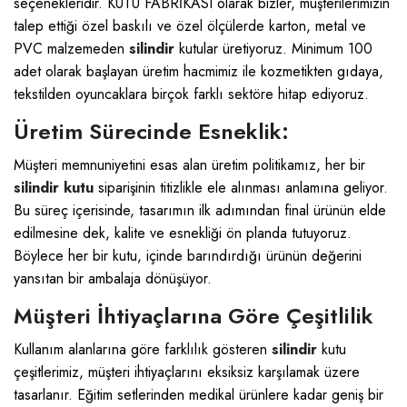
seçenekleridir.
KUTU FABRİKASI
olarak bizler, müşterilerimizin
talep ettiği özel baskılı ve özel ölçülerde karton, metal ve
PVC malzemeden
silindir
kutular üretiyoruz. Minimum 100
adet olarak başlayan üretim hacmimiz ile kozmetikten gıdaya,
tekstilden oyuncaklara birçok farklı sektöre hitap ediyoruz.
Üretim Sürecinde Esneklik:
Müşteri memnuniyetini esas alan üretim politikamız, her bir
silindir kutu
siparişinin titizlikle ele alınması anlamına geliyor.
Bu süreç içerisinde, tasarımın ilk adımından final ürünün elde
edilmesine dek, kalite ve esnekliği ön planda tutuyoruz.
Böylece her bir kutu, içinde barındırdığı ürünün değerini
yansıtan bir ambalaja dönüşüyor.
Müşteri İhtiyaçlarına Göre Çeşitlilik
Kullanım alanlarına göre farklılık gösteren
silindir
kutu
çeşitlerimiz, müşteri ihtiyaçlarını eksiksiz karşılamak üzere
tasarlanır. Eğitim setlerinden medikal ürünlere kadar geniş bir