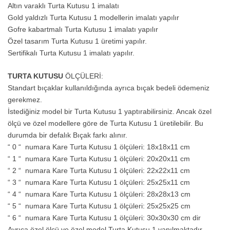
Altın varaklı Turta Kutusu 1 imalatı
Gold yaldızlı Turta Kutusu 1 modellerin imalatı yapılır
Gofre kabartmalı Turta Kutusu 1 imalatı yapılır
Özel tasarım Turta Kutusu 1 üretimi yapılır.
Sertifikalı Turta Kutusu 1 imalatı yapılır.
TURTA KUTUSU
ÖLÇÜLERİ:
Standart bıçaklar kullanıldığında ayrıca bıçak bedeli ödemeniz
gerekmez.
İstediğiniz model bir Turta Kutusu 1 yaptırabilirsiniz. Ancak özel
ölçü ve özel modellere göre de Turta Kutusu 1 üretilebilir. Bu
durumda bir defalık Bıçak farkı alınır.
“ 0 “ numara Kare Turta Kutusu 1 ölçüleri: 18x18x11 cm
“ 1 “ numara Kare Turta Kutusu 1 ölçüleri: 20x20x11 cm
“ 2 “ numara Kare Turta Kutusu 1 ölçüleri: 22x22x11 cm
“ 3 “ numara Kare Turta Kutusu 1 ölçüleri: 25x25x11 cm
“ 4 “ numara Kare Turta Kutusu 1 ölçüleri: 28x28x13 cm
“ 5 “ numara Kare Turta Kutusu 1 ölçüleri: 25x25x25 cm
“ 6 “ numara Kare Turta Kutusu 1 ölçüleri: 30x30x30 cm dir
Ayrıca özel ölçü ve özel model Turta Kutusu 1 yapılmaktadır.