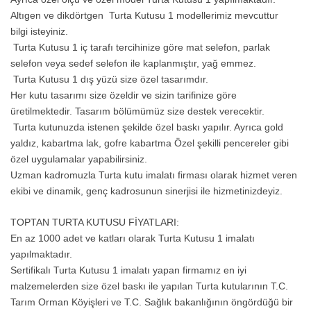
Altıgen ve dikdörtgen Turta Kutusu 1 modellerimiz mevcuttur
bilgi isteyiniz.
Turta Kutusu 1 iç tarafı tercihinize göre mat selefon, parlak
selefon veya sedef selefon ile kaplanmıştır, yağ emmez.
Turta Kutusu 1 dış yüzü size özel tasarımdır.
Her kutu tasarımı size özeldir ve sizin tarifinize göre
üretilmektedir. Tasarım bölümümüz size destek verecektir.
Turta kutunuzda istenen şekilde özel baskı yapılır. Ayrıca gold
yaldız, kabartma lak, gofre kabartma Özel şekilli pencereler gibi
özel uygulamalar yapabilirsiniz.
Uzman kadromuzla Turta kutu imalatı firması olarak hizmet veren
ekibi ve dinamik, genç kadrosunun sinerjisi ile hizmetinizdeyiz.
TOPTAN T
URTA KUTUSU
FİYATLARI:
En az 1000 adet ve katları olarak Turta Kutusu 1 imalatı
yapılmaktadır.
Sertifikalı Turta Kutusu 1 imalatı yapan firmamız en iyi
malzemelerden size özel baskı ile yapılan Turta kutularının T.C.
Tarım Orman Köyişleri ve T.C. Sağlık bakanlığının öngördüğü bir