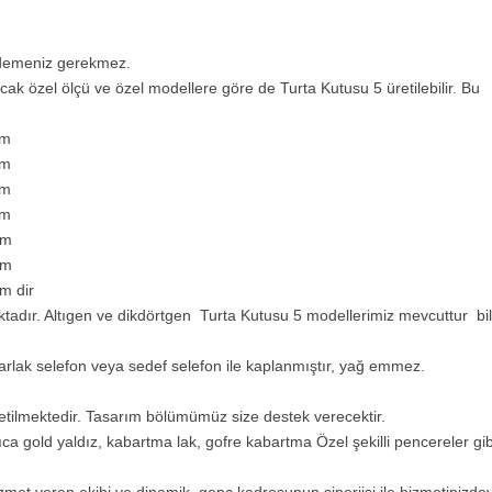
 ödemeniz gerekmez.
Ancak özel ölçü ve özel modellere göre de Turta Kutusu 5 üretilebilir. Bu
cm
cm
cm
cm
cm
cm
m dir
tadır. Altıgen ve dikdörtgen Turta Kutusu 5 modellerimiz mevcuttur bil
parlak selefon veya sedef selefon ile kaplanmıştır, yağ emmez.
üretilmektedir. Tasarım bölümümüz size destek verecektir.
ıca gold yaldız, kabartma lak, gofre kabartma Özel şekilli pencereler gib