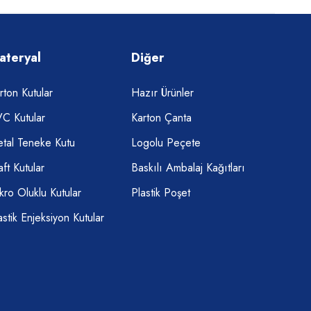
ateryal
Diğer
rton Kutular
Hazır Ürünler
C Kutular
Karton Çanta
tal Teneke Kutu
Logolu Peçete
aft Kutular
Baskılı Ambalaj Kağıtları
kro Oluklu Kutular
Plastik Poşet
astik Enjeksiyon Kutular