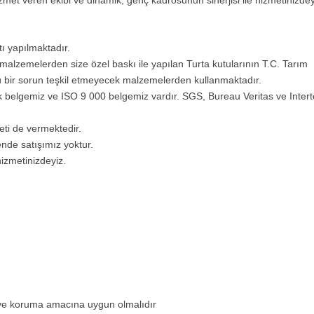
met veren ekibi ve dinamik, genç kadrosunun sinerjisi ile hizmetinizdey
ı yapılmaktadır.
i malzemelerden size özel baskı ile yapılan Turta kutularının T.C. Tarım
ü bir sorun teşkil etmeyecek malzemelerden kullanmaktadır.
k belgemiz ve ISO 9 000 belgemiz vardır. SGS, Bureau Veritas ve Inter
eti de vermektedir.
nde satışımız yoktur.
izmetinizdeyiz.
ve koruma amacına uygun olmalıdır