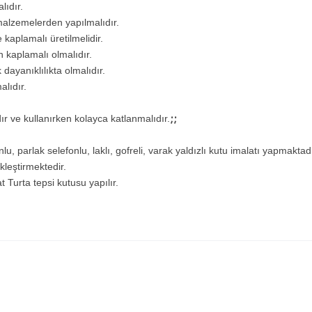
ıdır.
lzemelerden yapılmalıdır.
aplamalı üretilmelidir.
 kaplamalı olmalıdır.
anıklılıkta olmalıdır.
lıdır.
;;
e kullanırken kolayca katlanmalıdır.
rlak selefonlu, laklı, gofreli, varak yaldızlı kutu imalatı yapmaktadı
kleştirmektedir.
Turta tepsi kutusu yapılır.