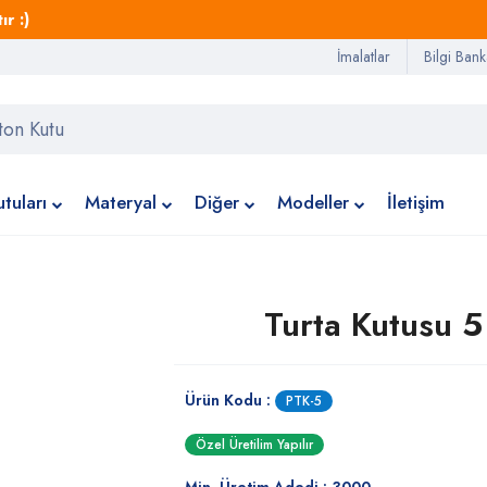
r :)
İmalatlar
Bilgi Bank
tuları
Materyal
Diğer
Modeller
İletişim
Turta Kutusu 5
Ürün Kodu :
PTK-5
Özel Üretilim Yapılır