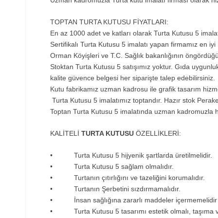
Uzman kadromuzla Turta kutu imalatı firması olarak hiz
TOPTAN T
URTA KUTUSU
FİYATLARI:
En az 1000 adet ve katları olarak Turta Kutusu 5 imalat
Sertifikalı Turta Kutusu 5 imalatı yapan firmamız en iy
Orman Köyişleri ve T.C. Sağlık bakanlığının öngördüğ
Stoktan Turta Kutusu 5 satışımız yoktur. Gıda uygunlu
kalite güvence belgesi her siparişte talep edebilirsiniz.
Kutu fabrikamız uzman kadrosu ile grafik tasarım hizm
Turta Kutusu 5 imalatımız toptandır. Hazır stok Perake
Toptan Turta Kutusu 5 imalatında uzman kadromuzla h
KALİTELİ
TURTA KUTUSU
ÖZELLİKLERİ:
• Turta Kutusu 5 hijyenik şartlarda üretilmelidir.
• Turta Kutusu 5 sağlam olmalıdır.
• Turtanın çıtırlığını ve tazeliğini korumalıdır.
• Turtanın Şerbetini sızdırmamalıdır.
• İnsan sağlığına zararlı maddeler içermemelidir
• Turta Kutusu 5 tasarımı estetik olmalı, taşıma 