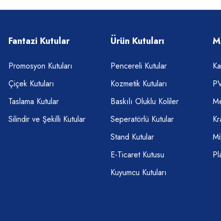
Fantazi Kutular
Ürün Kutuları
M
Promosyon Kutuları
Pencereli Kutular
Ka
Çiçek Kutuları
Kozmetik Kutuları
PV
Taslama Kutular
Baskılı Oluklu Koliler
Me
Silindir ve Şekilli Kutular
Seperatörlü Kutular
Kr
Stand Kutular
Mi
E-Ticaret Kutusu
Pl
Kuyumcu Kutuları