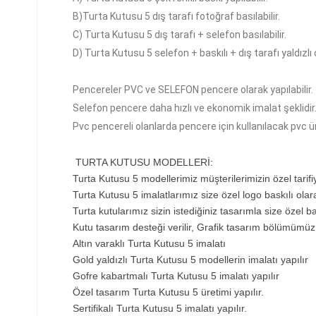
B)
Turta Kutusu 5
dış tarafı fotoğraf basılabilir.
C)
Turta Kutusu 5
dış tarafı + selefon basılabilir.
D)
Turta Kutusu 5
selefon + baskılı + dış tarafı yaldızlı o
Pencereler PVC ve SELEFON pencere olarak yapılabilir.
Selefon pencere daha hızlı ve ekonomik imalat şeklidir
Pvc pencereli olanlarda pencere için kullanılacak pvc ü
TURTA KUTUSU MODELLERİ
:
Turta Kutusu 5 modellerimiz müşterilerimizin özel tarifi
Turta Kutusu 5 imalatlarımız size özel logo baskılı olarak
Turta kutularımız sizin istediğiniz tasarımla size özel bas
Kutu tasarım desteği verilir, Grafik tasarım bölümümüz
Altın varaklı Turta Kutusu 5 imalatı
Gold yaldızlı Turta Kutusu 5 modellerin imalatı yapılır
Gofre kabartmalı Turta Kutusu 5 imalatı yapılır
Özel tasarım Turta Kutusu 5 üretimi yapılır.
Sertifikalı Turta Kutusu 5 imalatı yapılır.