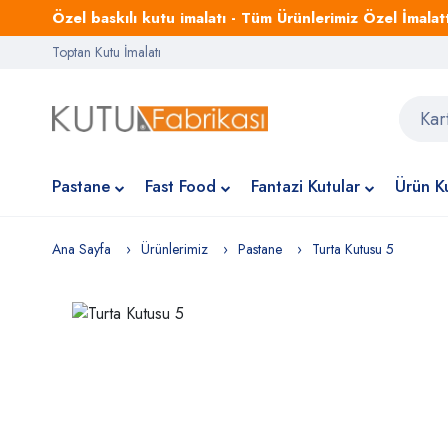
Özel baskılı kutu imalatı - Tüm Ürünlerimiz Özel İmalattı
Toptan Kutu İmalatı
Pastane
Fast Food
Fantazi Kutular
Ürün Ku
Ana Sayfa
Ürünlerimiz
Pastane
Turta Kutusu 5