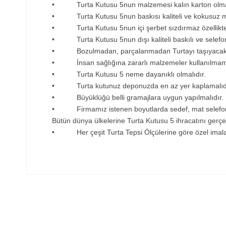
• Turta Kutusu 5nun malzemesi kalın karton olmal
• Turta Kutusu 5nun baskısı kaliteli ve kokusuz ma
• Turta Kutusu 5nun içi şerbet sızdırmaz özellikte k
• Turta Kutusu 5nun dışı kaliteli baskılı ve selefon
• Bozulmadan, parçalanmadan Turtayı taşıyacak day
• İnsan sağlığına zararlı malzemeler kullanılmama
• Turta Kutusu 5 neme dayanıklı olmalıdır.
• Turta kutunuz deponuzda en az yer kaplamalıdır v
• Büyüklüğü belli gramajlara uygun yapılmalıdır.
• Firmamız istenen boyutlarda sedef, mat selefonlu, pa
Bütün dünya ülkelerine Turta Kutusu 5 ihracatını gerçe
• Her çeşit Turta Tepsi Ölçülerine göre özel imalat 