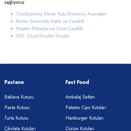
sağlıyoruz.
Özelleştirilmiş Silindir Kutu Üretiminin Avantajları
Üretim Sürecinde Kalite ve Esneklik
Müşteri İhtiyaçlarına Göre Çeşitlilik
SSS: Sıkça Sorulan Sorular
Pastane
Fast Food
Baklava Kutusu
Ambalaj Setleri
Pasta Kutusu
Patates Cips Kutuları
Turta Kutusu
Hamburger Kutuları
Çikolata Kutuları
Dürüm Kutuları