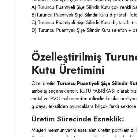
A) Turuncu Puantiyeli Şişe Silindir Kutu çok renkli bas
B)Turuncu Puantiyeli Şişe Silindir Kutu dış tarafı foto
C) Turuncu Puantiyeli Şişe Silindir Kutu dış tarafı + s
D) Turuncu Puantiyeli Şişe Silindir Kutu selefon + bask
Özelleştirilmiş
Turunc
Kutu
Üretimini
Özel üretim
Turuncu Puantiyeli Şişe Silindir Ku
ambalaj seçenekleridir.
KUTU FABRİKASI
olarak bizl
metal ve PVC malzemeden
silindir
kutular üretiyo
gıdaya, tekstilden oyuncaklara birçok farklı sektöre
Üretim Sürecinde Esneklik:
Müşteri memnuniyetini esas alan üretim politikamız,