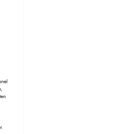
onel
n,
ten
r.