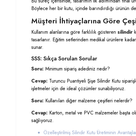
Bu süreç içerisinde, tasarımın ilk adımından final ü
Böylece her bir kutu, içinde barındırdığı ürünün de
Müşteri İhtiyaçlarına Göre Çeşit
Kullanım alanlarına göre farklılık gösteren
silindir
k
tasarlanır. Eğitim setlerinden medikal ürünlere kada
sunar.
SSS: Sıkça Sorulan Sorular
Soru:
Minimum sipariş adediniz nedir?
Cevap:
Turuncu Puantiyeli Şişe Silindir Kutu sipar
işletmeler için de ideal çözümler sunabiliyoruz.
Soru:
Kullanılan diğer malzeme çeşitleri nelerdir?
Cevap:
Karton, metal ve PVC malzemeler başta olma
sağlıyoruz.
Özelleştirilmiş Silindir Kutu Üretiminin Avantajla