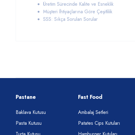
Üretim Sürecinde Kalite ve Esneklik
Müşteri İhtiyaçlarına Göre Çeşitlilik
SSS: Sıkça Sorulan Sorular
Pastane
Fast Food
Baklava Kutusu
Ambalaj Setleri
Pasta Kutusu
Patates Cips Kutuları
Turta Kutusu
Hamburger Kutuları