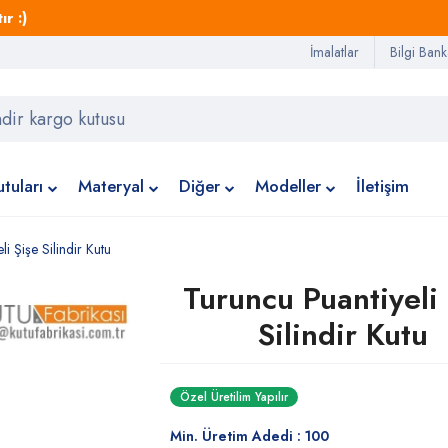
r :)
İmalatlar
Bilgi Bank
tuları
Materyal
Diğer
Modeller
İletişim
i Şişe Silindir Kutu
Turuncu Puantiyeli 
Silindir Kutu
Özel Üretilim Yapılır
Min. Üretim Adedi : 100