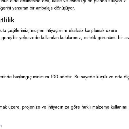
rünün elde edilmesine dek, kalite ve esnekliği ön planda tutuyoruz.
ğerini yansıtan bir ambalaja dönüşüyor.
lilik
utu çeşitlerimiz, müşteri ihtiyaçlarını eksiksiz karşılamak üzere
r geniş bir yelpazede kullanılan kutularımız, estetik görünümü bir a
işlerinde başlangıç minimum 100 adettir. Bu sayede küçük ve orta ölç
k üzere, projenize ve ihtiyacınıza göre farklı malzeme kullanımı
rı