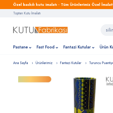
Özel baskılı kutu imalatı - Tüm Ürünlerimiz Özel İmalattı
Toptan Kutu İmalatı
Pastane
Fast Food
Fantazi Kutular
Ürün Ku
Ana Sayfa
Ürünlerimiz
Fantazi Kutular
Turuncu Puantiyel