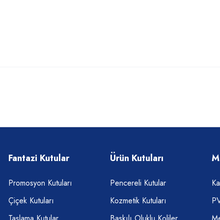
Fantazi Kutular
Ürün Kutuları
M
Promosyon Kutuları
Pencereli Kutular
Ka
Çiçek Kutuları
Kozmetik Kutuları
PV
Taslama Kutular
Baskılı Oluklu Koliler
Me