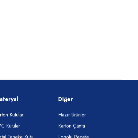
ateryal
Diğer
rton Kutular
Hazır Ürünler
C Kutular
Karton Çanta
tal Teneke Kutu
Logolu Peçete