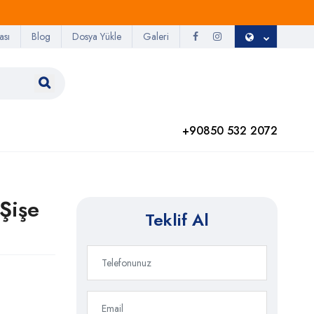
ası
Blog
Dosya Yükle
Galeri
+90850 532 2072
Şişe
Teklif Al