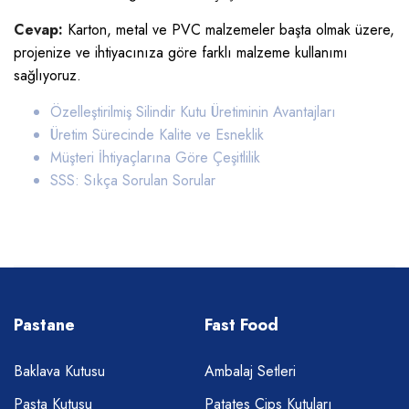
Cevap:
Karton, metal ve PVC malzemeler başta olmak üzere,
projenize ve ihtiyacınıza göre farklı malzeme kullanımı
sağlıyoruz.
Özelleştirilmiş Silindir Kutu Üretiminin Avantajları
Üretim Sürecinde Kalite ve Esneklik
Müşteri İhtiyaçlarına Göre Çeşitlilik
SSS: Sıkça Sorulan Sorular
Pastane
Fast Food
Baklava Kutusu
Ambalaj Setleri
Pasta Kutusu
Patates Cips Kutuları