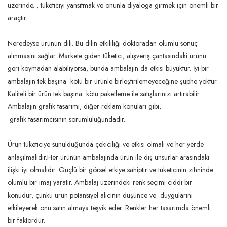
üzerinde. , tüketiciyi yansıtmak ve onunla diyaloga girmek için önemli bir 
araçtır.

Neredeyse ürünün dili. Bu dilin etkililiği doktoradan olumlu sonuç 
alınmasını sağlar. Markete giden tüketici, alışveriş çantasındaki ürünü 
geri koymadan alabiliyorsa, bunda ambalajın da etkisi büyüktür. İyi bir 
ambalajın tek başına  kötü bir ürünle birleştirilemeyeceğine şüphe yoktur. 
Kaliteli bir ürün tek başına  kötü paketleme ile satışlarınızı artırabilir. 
Ambalajın grafik tasarımı, diğer reklam konuları gibi, 

 grafik tasarımcısının sorumluluğundadır.

Ürün tüketiciye sunulduğunda çekiciliği ve etkisi olmalı ve her yerde  
anlaşılmalıdır.Her ürünün ambalajında ​​ürün ile dış unsurlar arasındaki 
ilişki iyi olmalıdır. Güçlü bir görsel etkiye sahiptir ve tüketicinin zihninde 
olumlu bir imaj yaratır. Ambalaj üzerindeki renk seçimi ciddi bir 
konudur, çünkü ürün potansiyel alıcının düşünce ve  duygularını 
etkileyerek onu satın almaya teşvik eder. Renkler her tasarımda önemli 
bir faktördür.
