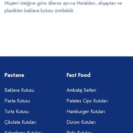
Müşteri isteğine göre dilerse ayrıca Metalden, ahşaptan ve
plastikten baklava kutusu üretilebilir.
Pastane
Fast Food
Baklava Kutusu
Ambalaj Setleri
Pasta Kutusu
Patates Cips Kutuları
Turta Kutusu
Hamburger Kutuları
Çikolata Kutuları
Dürüm Kutuları
Şekerleme Kutuları
Pide Kutuları