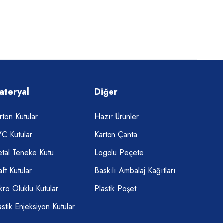
ateryal
Diğer
rton Kutular
Hazır Ürünler
C Kutular
Karton Çanta
tal Teneke Kutu
Logolu Peçete
aft Kutular
Baskılı Ambalaj Kağıtları
kro Oluklu Kutular
Plastik Poşet
astik Enjeksiyon Kutular