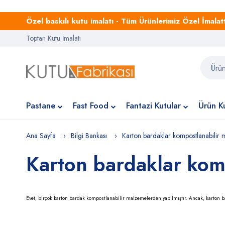
Özel baskılı kutu imalatı - Tüm Ürünlerimiz Özel İmalattı
Toptan Kutu İmalatı
Pastane
Fast Food
Fantazi Kutular
Ürün Ku
Ana Sayfa
Bilgi Bankası
Karton bardaklar kompostlanabilir 
Karton bardaklar kom
Evet, birçok karton bardak kompostlanabilir malzemelerden yapılmıştır. Ancak, karton 