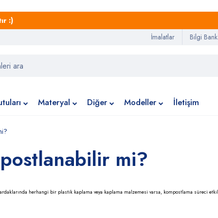
r :)
İmalatlar
Bilgi Bank
tuları
Materyal
Diğer
Modeller
İletişim
mi?
postlanabilir mi?
bardaklarında herhangi bir plastik kaplama veya kaplama malzemesi varsa, kompostlama süreci etkil