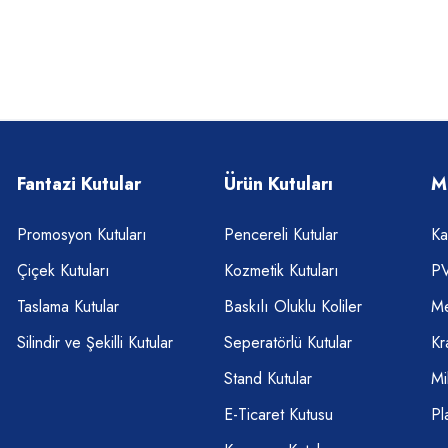
Fantazi Kutular
Ürün Kutuları
M
Promosyon Kutuları
Pencereli Kutular
Ka
Çiçek Kutuları
Kozmetik Kutuları
PV
Taslama Kutular
Baskılı Oluklu Koliler
Me
Silindir ve Şekilli Kutular
Seperatörlü Kutular
Kr
Stand Kutular
Mi
E-Ticaret Kutusu
Pl