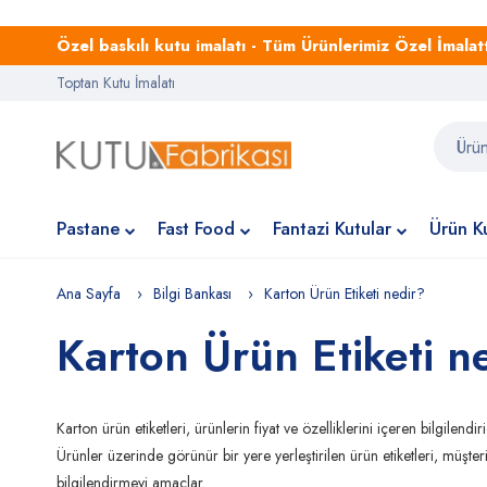
Özel baskılı kutu imalatı - Tüm Ürünlerimiz Özel İmalattı
Toptan Kutu İmalatı
Pastane
Fast Food
Fantazi Kutular
Ürün Ku
Ana Sayfa
Bilgi Bankası
Karton Ürün Etiketi nedir?
Karton Ürün Etiketi n
Karton ürün etiketleri, ürünlerin fiyat ve özelliklerini içeren bilgilendiri
Ürünler üzerinde görünür bir yere yerleştirilen ürün etiketleri, müşte
bilgilendirmeyi amaçlar.