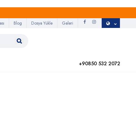
ası
Blog
Dosya Yükle
Galeri
+90850 532 2072