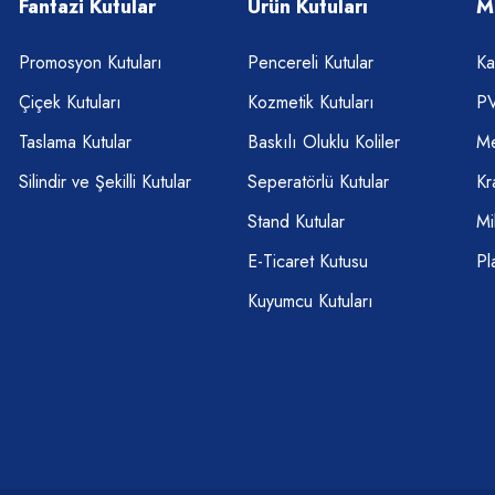
Fantazi Kutular
Ürün Kutuları
M
Promosyon Kutuları
Pencereli Kutular
Ka
Çiçek Kutuları
Kozmetik Kutuları
PV
Taslama Kutular
Baskılı Oluklu Koliler
Me
Silindir ve Şekilli Kutular
Seperatörlü Kutular
Kr
Stand Kutular
Mi
E-Ticaret Kutusu
Pl
Kuyumcu Kutuları