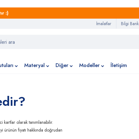
r :)
İmalatlar
Bilgi Bank
tuları
Materyal
Diğer
Modeller
İletişim
edir?
ci kartlar olarak tanımlanabilir. 
riyi ürünün fiyatı hakkında doğrudan 