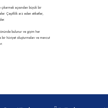
e çıkarmak açısından büyük bir 
er. Çeşitlilik arz eden etiketler, 
er.

z önünde bulunur ve giyim her 
s bir hüviyet oluşturmaları ve mevcut 
ır.