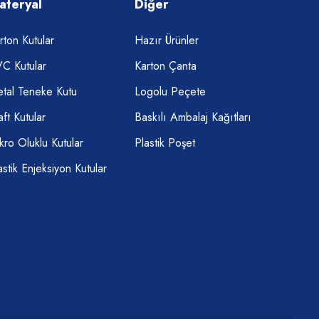
ateryal
Diğer
rton Kutular
Hazır Ürünler
C Kutular
Karton Çanta
tal Teneke Kutu
Logolu Peçete
aft Kutular
Baskılı Ambalaj Kağıtları
kro Oluklu Kutular
Plastik Poşet
astik Enjeksiyon Kutular