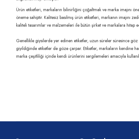
Ürün etiketleri, markaların bilinirliğini çoğaltmak ve marka imajını ön
öneme sahiptir. Kalitesiz basılmış ürün etiketleri, markanın imajını zedel
kaliteli tasarımlar ve malzemeleri ile bütün şirket ve markalara hitap ed
Genellikle giysilerde yer edinen etiketler, uzun süreler süresince gö
giyildiğinde etiketler de göze çarpar. Etiketler, markaların kendine ha
marka çeşitliliği içinde kendi ürünlerini sergilemeleri amacıyla kullanıl