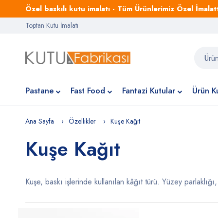
Özel baskılı kutu imalatı - Tüm Ürünlerimiz Özel İmalattı
Toptan Kutu İmalatı
Pastane
Fast Food
Fantazi Kutular
Ürün Ku
Ana Sayfa
Özellikler
Kuşe Kağıt
Kuşe Kağıt
Kuşe, baskı işlerinde kullanılan kâğıt türü. Yüzey parlaklığı,