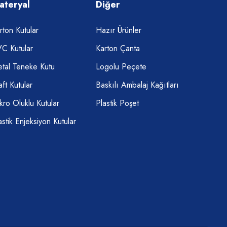
ateryal
Diğer
rton Kutular
Hazır Ürünler
C Kutular
Karton Çanta
tal Teneke Kutu
Logolu Peçete
aft Kutular
Baskılı Ambalaj Kağıtları
kro Oluklu Kutular
Plastik Poşet
astik Enjeksiyon Kutular