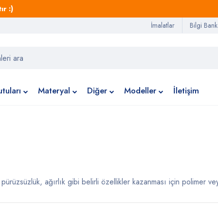
r :)
İmalatlar
Bilgi Bank
tuları
Materyal
Diğer
Modeller
İletişim
 pürüzsüzlük, ağırlık gibi belirli özellikler kazanması için polimer vey