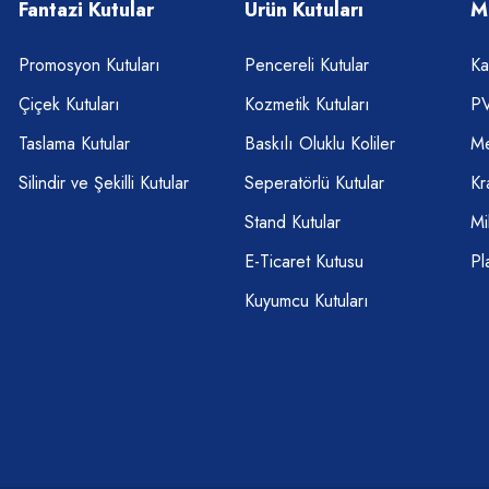
Fantazi Kutular
Ürün Kutuları
M
Promosyon Kutuları
Pencereli Kutular
Ka
Çiçek Kutuları
Kozmetik Kutuları
PV
Taslama Kutular
Baskılı Oluklu Koliler
Me
Silindir ve Şekilli Kutular
Seperatörlü Kutular
Kr
Stand Kutular
Mi
E-Ticaret Kutusu
Pl
Kuyumcu Kutuları