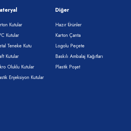
ateryal
Diğer
rton Kutular
Hazır Ürünler
C Kutular
Karton Çanta
tal Teneke Kutu
Logolu Peçete
aft Kutular
Baskılı Ambalaj Kağıtları
kro Oluklu Kutular
Plastik Poşet
astik Enjeksiyon Kutular