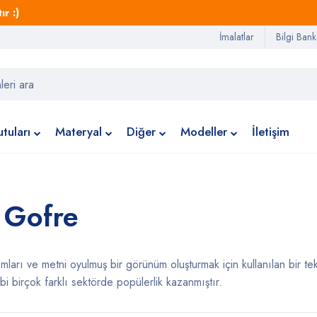
r :)
İmalatlar
Bilgi Bank
tuları
Materyal
Diğer
Modeller
İletişim
 Gofre
arı ve metni oyulmuş bir görünüm oluşturmak için kullanılan bir tekn
ibi birçok farklı sektörde popülerlik kazanmıştır.