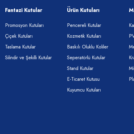
Fantazi Kutular
Ürün Kutuları
M
Promosyon Kutuları
Pencereli Kutular
Ka
Çiçek Kutuları
Kozmetik Kutuları
PV
Taslama Kutular
Baskılı Oluklu Koliler
Me
Silindir ve Şekilli Kutular
Seperatörlü Kutular
Kr
Stand Kutular
Mi
E-Ticaret Kutusu
Pl
Kuyumcu Kutuları