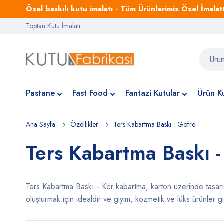
Özel baskılı kutu imalatı - Tüm Ürünlerimiz Özel İmalattı
Toptan Kutu İmalatı
Pastane
Fast Food
Fantazi Kutular
Ürün Ku
Ana Sayfa
Özellikler
Ters Kabartma Baskı - Gofre
Ters Kabartma Baskı -
Ters Kabartma Baskı - Kör kabartma, karton üzerinde tasarıml
oluşturmak için idealdir ve giyim, kozmetik ve lüks ürünler g