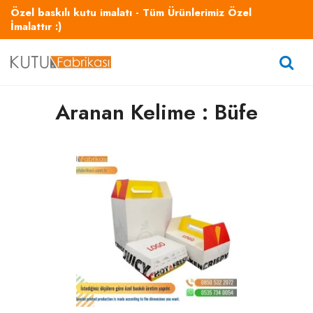
Özel baskılı kutu imalatı - Tüm Ürünlerimiz Özel
İmalattır :)
Aranan Kelime : Büfe