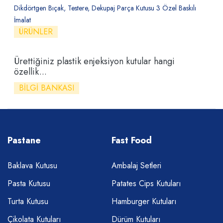
Dikdörtgen Bıçak, Testere, Dekupaj Parça Kutusu 3 Özel Baskılı
İmalat
ÜRÜNLER
Ürettiğiniz plastik enjeksiyon kutular hangi
özellik...
BILGI BANKASI
Pastane
Fast Food
Baklava Kutusu
Ambalaj Setleri
Pasta Kutusu
Patates Cips Kutuları
Turta Kutusu
Hamburger Kutuları
Çikolata Kutuları
Dürüm Kutuları