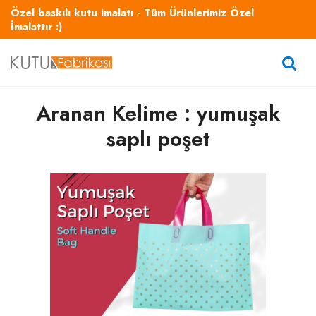
Özel baskılı kutu imalatı - Tüm Ürünlerimiz Özel
İmalattır :)
Aranan Kelime : yumuşak
saplı poşet