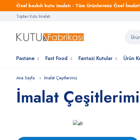
Özel baskılı kutu imalatı - Tüm Ürünlerimiz Özel İmalattı
Toptan Kutu İmalatı
Pastane
Fast Food
Fantazi Kutular
Ürün Ku
Ana Sayfa
İmalat Çeşitlerimiz
İmalat Çeşitlerim