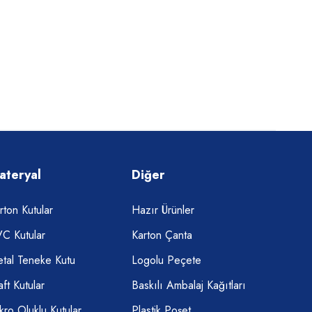
ateryal
Diğer
rton Kutular
Hazır Ürünler
C Kutular
Karton Çanta
tal Teneke Kutu
Logolu Peçete
aft Kutular
Baskılı Ambalaj Kağıtları
kro Oluklu Kutular
Plastik Poşet