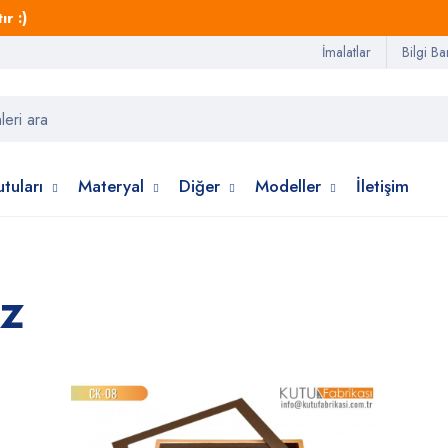
r :)
İmalatlar
Bilgi Ba
tuları
Materyal
Diğer
Modeller
İletişim
iz