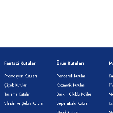
Fantazi Kutular
Ürün Kutuları
M
Promosyon Kutuları
Pencereli Kutular
Ka
Çiçek Kutuları
Kozmetik Kutuları
PV
Taslama Kutular
Baskılı Oluklu Koliler
Me
Silindir ve Şekilli Kutular
Seperatörlü Kutular
Kr
Stand Kutular
Mi