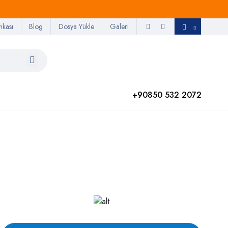
nkası
Blog
Dosya Yükle
Galeri
+90850 532 2072