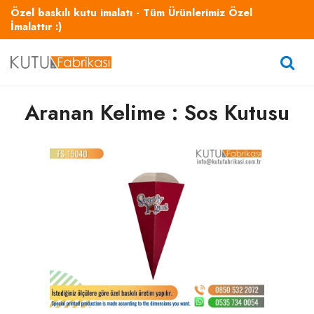
Özel baskılı kutu imalatı - Tüm Ürünlerimiz Özel
İmalattır :)
Aranan Kelime : Sos Kutusu