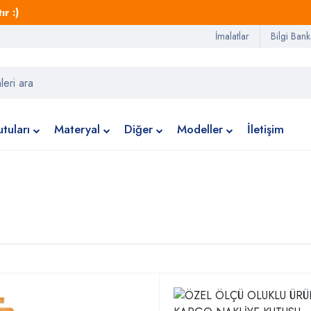
r :)
İmalatlar
Bilgi Bank
tuları
Materyal
Diğer
Modeller
İletişim