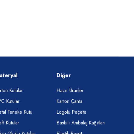
ateryal
Diğer
rton Kutular
Hazır Ürünler
C Kutular
Karton Çanta
tal Teneke Kutu
Logolu Peçete
aft Kutular
Baskılı Ambalaj Kağıtları
kro Oluklu Kutular
Plastik Poşet