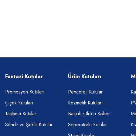
Fantazi Kutular
Ürün Kutuları
M
Promosyon Kutuları
Pencereli Kutular
Ka
Çiçek Kutuları
Kozmetik Kutuları
PV
Taslama Kutular
Baskılı Oluklu Koliler
Me
Silindir ve Şekilli Kutular
Seperatörlü Kutular
Kr
Stand Kutular
Mi