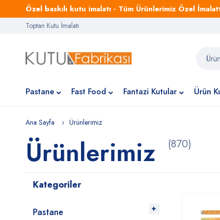
Özel baskılı kutu imalatı - Tüm Ürünlerimiz Özel İmalattı
Toptan Kutu İmalatı
Pastane
Fast Food
Fantazi Kutular
Ürün Ku
Ana Sayfa
Ürünlerimiz
Ürünlerimiz
(870)
Kategoriler
Pastane