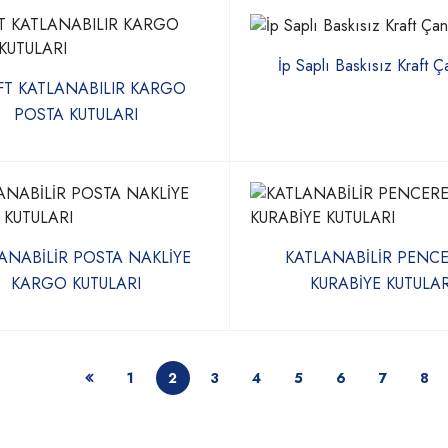
İp Saplı Baskısız Kraft Ç
FT KATLANABILIR KARGO
POSTA KUTULARI
ANABİLİR POSTA NAKLİYE
KATLANABİLİR PENCE
KARGO KUTULARI
KURABİYE KUTULAR
1
2
3
4
5
6
7
8