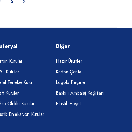
5
6
ateryal
Diğer
rton Kutular
Hazır Ürünler
C Kutular
Karton Çanta
tal Teneke Kutu
Logolu Peçete
aft Kutular
Baskılı Ambalaj Kağıtları
kro Oluklu Kutular
Plastik Poşet
astik Enjeksiyon Kutular