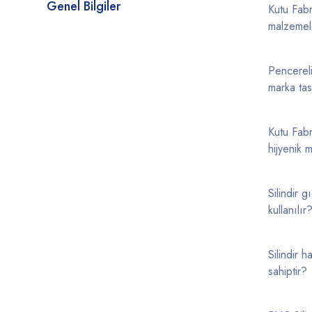
Genel Bilgiler
Kutu Fabr
malzemele
Pencereli
marka tas
Kutu Fabr
hijyenik m
Silindir g
kullanılır
Silindir h
sahiptir?