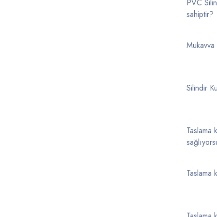
PVC Silin
sahiptir?
Mukavva S
Silindir K
Taslama ku
sağlıyor
Taslama ku
Taslama ku