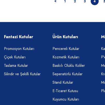
1
2
3
4
Fantazi Kutular
Ürün Kutuları
M
Promosyon Kutuları
Pencereli Kutular
Ka
Çiçek Kutuları
Kozmetik Kutuları
PV
Taslama Kutular
Baskılı Oluklu Koliler
Me
Silindir ve Şekilli Kutular
Seperatörlü Kutular
Kr
Stand Kutular
Mi
E-Ticaret Kutusu
Pl
Kuyumcu Kutuları