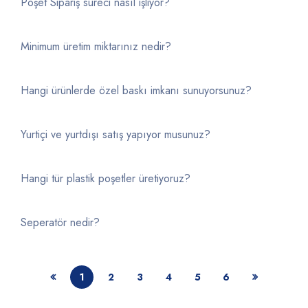
Poşet Sipariş süreci nasıl işliyor?
Minimum üretim miktarınız nedir?
Hangi ürünlerde özel baskı imkanı sunuyorsunuz?
Yurtiçi ve yurtdışı satış yapıyor musunuz?
Hangi tür plastik poşetler üretiyoruz?
Seperatör nedir?
1
2
3
4
5
6