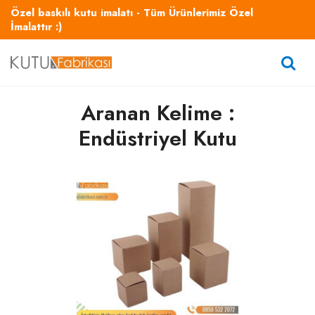
Özel baskılı kutu imalatı - Tüm Ürünlerimiz Özel
İmalattır :)
Aranan Kelime :
Endüstriyel Kutu