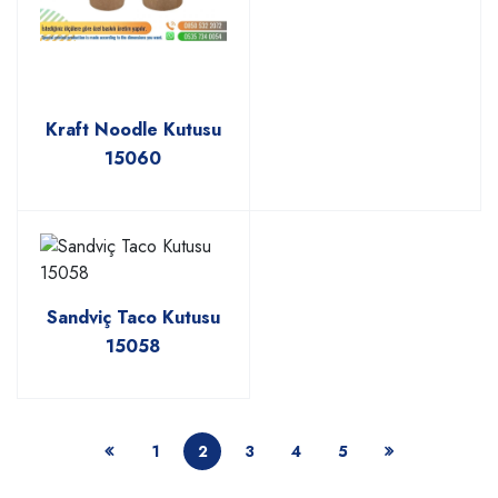
Kraft Noodle Kutusu
15060
Sandviç Taco Kutusu
15058
1
2
3
4
5