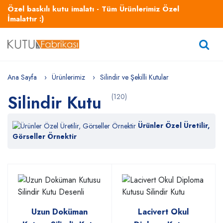
Özel baskılı kutu imalatı - Tüm Ürünlerimiz Özel
İmalattır :)
Ana Sayfa
Ürünlerimiz
Silindir ve Şekilli Kutular
Silindir Kutu
(120)
Ürünler Özel Üretilir,
Görseller Örnektir
Uzun Doküman
Lacivert Okul