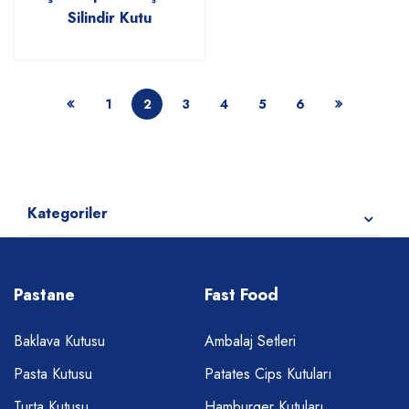
Silindir Kutu
1
2
3
4
5
6
Kategoriler
Pastane
Fast Food
Baklava Kutusu
Ambalaj Setleri
Pasta Kutusu
Patates Cips Kutuları
Turta Kutusu
Hamburger Kutuları