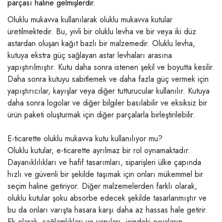
parçası haline gelmişlerdir.
Oluklu mukavva kullanılarak oluklu mukavva kutular
üretilmektedir. Bu, yivli bir oluklu levha ve bir veya iki düz
astardan oluşan kağıt bazlı bir malzemedir. Oluklu levha,
kutuya ekstra güç sağlayan astar levhaları arasına
yapıştırılmıştır. Kutu daha sonra istenen şekil ve boyutta kesilir.
Daha sonra kutuyu sabitlemek ve daha fazla güç vermek için
yapıştırıcılar, kayışlar veya diğer tutturucular kullanılır. Kutuya
daha sonra logolar ve diğer bilgiler basılabilir ve eksiksiz bir
ürün paketi oluşturmak için diğer parçalarla birleştirilebilir.
E-ticarette oluklu mukavva kutu kullanılıyor mu?
Oluklu kutular, e-ticarette ayrılmaz bir rol oynamaktadır.
Dayanıklılıkları ve hafif tasarımları, siparişleri ülke çapında
hızlı ve güvenli bir şekilde taşımak için onları mükemmel bir
seçim haline getiriyor. Diğer malzemelerden farklı olarak,
oluklu kutular şoku absorbe edecek şekilde tasarlanmıştır ve
bu da onları varışta hasara karşı daha az hassas hale getirir.
Ek olarak, sağlamlıkları ve yapıları, içindeki eşyaların