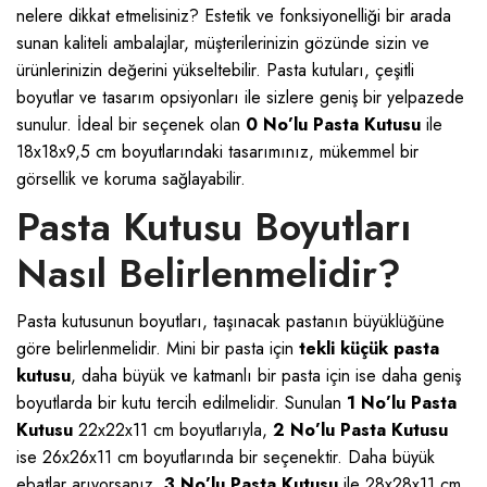
nelere dikkat etmelisiniz? Estetik ve fonksiyonelliği bir arada
sunan kaliteli ambalajlar, müşterilerinizin gözünde sizin ve
ürünlerinizin değerini yükseltebilir. Pasta kutuları, çeşitli
boyutlar ve tasarım opsiyonları ile sizlere geniş bir yelpazede
sunulur. İdeal bir seçenek olan
0 No’lu Pasta Kutusu
ile
18x18x9,5 cm boyutlarındaki tasarımınız, mükemmel bir
görsellik ve koruma sağlayabilir.
Pasta Kutusu Boyutları
Nasıl Belirlenmelidir?
Pasta kutusunun boyutları, taşınacak pastanın büyüklüğüne
göre belirlenmelidir. Mini bir pasta için
tekli küçük pasta
kutusu
, daha büyük ve katmanlı bir pasta için ise daha geniş
boyutlarda bir kutu tercih edilmelidir. Sunulan
1 No’lu Pasta
Kutusu
22x22x11 cm boyutlarıyla,
2 No’lu Pasta Kutusu
ise 26x26x11 cm boyutlarında bir seçenektir. Daha büyük
ebatlar arıyorsanız,
3 No’lu Pasta Kutusu
ile 28x28x11 cm