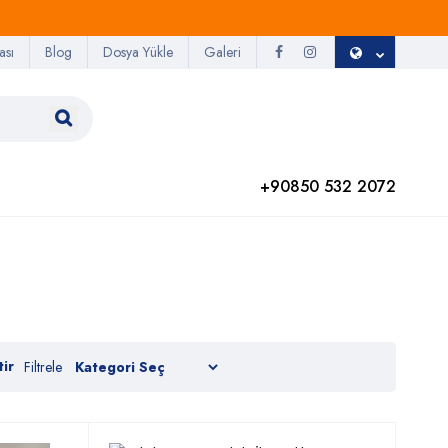
ası
Blog
Dosya Yükle
Galeri
+90850 532 2072
ir
Filtrele