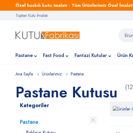
Özel baskılı kutu imalatı - Tüm Ürünlerimiz Özel İmalattı
Toptan Kutu İmalatı
Pastane
Fast Food
Fantazi Kutular
Ürün Ku
Ana Sayfa
Ürünlerimiz
Pastane
Pastane Kutusu
(1
Kategoriler
Pastane
Baklava Kutusu