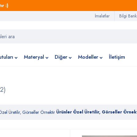
r :)
İmalatlar
Bilgi Bank
tuları
Materyal
Diğer
Modeller
İletişim
22)
Ürünler Özel Üretilir, Görseller Örnekt