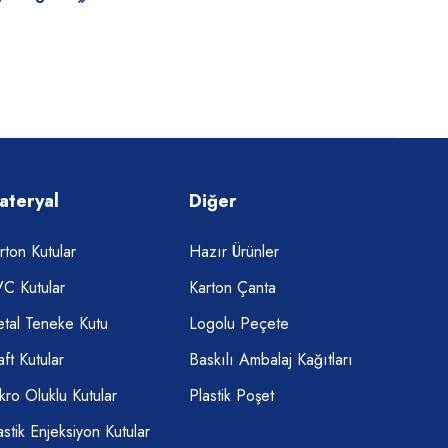
ateryal
Diğer
rton Kutular
Hazır Ürünler
C Kutular
Karton Çanta
tal Teneke Kutu
Logolu Peçete
aft Kutular
Baskılı Ambalaj Kağıtları
kro Oluklu Kutular
Plastik Poşet
astik Enjeksiyon Kutular