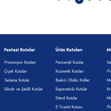
Fantazi Kutular
Ürün Kutuları
M
Promosyon Kutuları
Pencereli Kutular
Ka
Çiçek Kutuları
Kozmetik Kutuları
PV
Taslama Kutular
Baskılı Oluklu Koliler
Me
Silindir ve Şekilli Kutular
Seperatörlü Kutular
Kr
Stand Kutular
Mi
E-Ticaret Kutusu
Pl